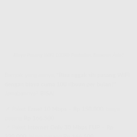
Biaya Pasang WiFi 100Rb Perbulan, Beneran Ada?
Banyak yang nanya,
“Bisa nggak sih pasang WiFi
dengan biaya cuma 100 ribuan per bulan?”
Jawabannya?
BISA!
📌 Paket
Eznet 10 Mbps
–
Rp 150.000
, biaya
pasang
Rp 166.500
📌 Paket
Internet Only 30 Mbps FUP
–
Rp
220.000
, biaya pasang
Rp 166.500