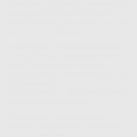
streaming atau main game. Nah, IndiHome punya
paket lengkap buat lo yang cari
Wifi Murah
Dibawah 200Rb
sampe paket premium yang bisa
dipakai rame-rame sekeluarga!
🔹
Internet Dasar – Buat yang Butuh Simpel!
📌 Internet 30 Mbps –
Rp 265.000
(
Internet
Provider Terbaik
buat kebutuhan dasar)
📌 Internet 50 Mbps –
Rp 325.000
(Cocok buat
rumah tangga kecil)
📌 Internet 100 Mbps –
Rp 375.000
(
Paket Wifi
Murah
buat kecepatan maksimal!)
🔹
Paket Hiburan – Internet + UseeTV!
📌 Internet + UseeTV 30 Mbps –
Rp 340.000
,
biaya pasang
Rp50.000