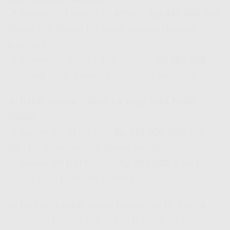
📌 Internet + UseeTV 50 Mbps –
Rp 465.000
(
Wifi
Murah 100 Ribuan Per Bulan
dengan channel
lengkap!)
📌 Internet + UseeTV 100 Mbps –
Rp 485.000
(Internet super kenceng + hiburan nonstop)
🔹
Paket Gamer – Buat Lo yang Suka Main
Game!
📌 Gamer 2P 30 Mbps –
Rp 375.000
(
Wifi 100
Ribu Per Bulan
dengan latensi rendah)
📌 Gamer 2P 100 Mbps –
Rp 895.000
(Paket
spesial buat hardcore gamer!)
Lo bisa pilih paket sesuai kebutuhan lo, tinggal
sesuaikan budget dan aktivitas lo sehari-hari.