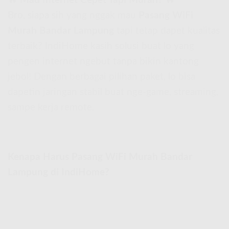
🔥
Mau Internet Cepet Tapi Murah?
🔥
Bro, siapa sih yang nggak mau
Pasang WiFi
Murah Bandar Lampung
tapi tetap dapet kualitas
terbaik? IndiHome kasih solusi buat lo yang
pengen internet ngebut tanpa bikin kantong
jebol! Dengan berbagai pilihan paket, lo bisa
dapetin jaringan stabil buat nge-game, streaming,
sampe kerja remote.
Kenapa Harus Pasang WiFi Murah Bandar
Lampung di IndiHome?