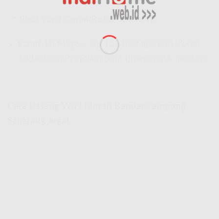
📌
Buat yang Cuma Butuh Internet:
Eznet 10 Mbps
– Rp 150.000 aja!
Wifi Murah
100 Ribuan Per Bulan
buat browsing & medsos.
Cara Pasang WiFi Murah Bandar Lampung
Sekarang Juga!