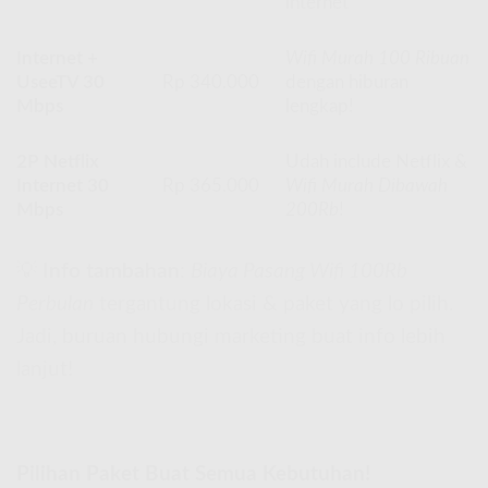
internet
Internet +
Wifi Murah 100 Ribuan
UseeTV 30
Rp 340.000
dengan hiburan
Mbps
lengkap!
2P Netflix
Udah include Netflix &
Internet 30
Rp 365.000
Wifi Murah Dibawah
Mbps
200Rb
!
💡
Info tambahan
:
Biaya Pasang Wifi 100Rb
Perbulan
tergantung lokasi & paket yang lo pilih.
Jadi, buruan hubungi marketing buat info lebih
lanjut!
Pilihan Paket Buat Semua Kebutuhan!