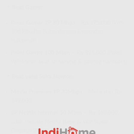
📌
Buat Gamer:
Paket
Gamer 2P 30 Mbps
– Rp 375.000 (
Wifi
100 Ribu Per Bulan
dengan kecepatan
maksimal!)
Paket
Gamer 100 Mbps
– Rp 895.000 (
Paket
Wifi Murah
buat streaming & gaming hardcore)
📌
Buat yang Suka Nonton:
Movie Premium 1P 30Mbps
– Mulai dari Rp
349.000
2P Netflix Internet 50 Mbps
– Rp 460.000,
udah include Netflix Basic &
Wifi Murah
Dibawah 200Rb