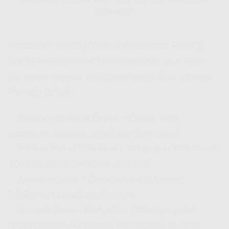
IndiHome!
Kenapa sih harus pilih IndiHome buat
Pasang
WiFi Murah Bandar Lampung
? Nih, gue kasih
tau alasan kenapa IndiHome jadi pilihan
Internet
Provider Terbaik
:
✅
Koneksi Stabil & Cepat
– Cocok buat
streaming, gaming, atau kerja dari rumah.
✅
Pilihan Paket Fleksibel
– Mulai dari
Wifi Murah
100 Ribuan
sampe paket premium.
✅
Jaringan Luas
– Dimana pun lo tinggal,
IndiHome tetep bisa dipasang.
✅
Banyak Bonus Menarik
– Beberapa paket
include Disney+ Hotstar, Netflix, dan layanan