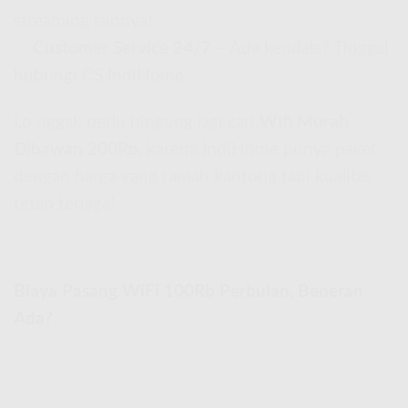
streaming lainnya!
✅
Customer Service 24/7
– Ada kendala? Tinggal
hubungi CS IndiHome.
Lo nggak perlu bingung lagi cari
Wifi Murah
Dibawah 200Rb
, karena IndiHome punya paket
dengan harga yang ramah kantong tapi kualitas
tetap terjaga!
Biaya Pasang WiFi 100Rb Perbulan, Beneran
Ada?