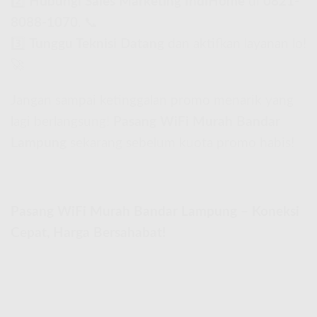
2️⃣
Hubungi Sales Marketing IndiHome
di
0821-
8088-1070
. 📞
3️⃣
Tunggu Teknisi Datang
dan aktifkan layanan lo!
🚀
Jangan sampai ketinggalan promo menarik yang
lagi berlangsung!
Pasang WiFi Murah Bandar
Lampung
sekarang sebelum kuota promo habis!
Pasang WiFi Murah Bandar Lampung – Koneksi
Cepat, Harga Bersahabat!