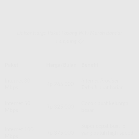
Daftar Harga Paket Pasang WiFi Murah Bandar
Lampung 📋
Paket
Harga/Bulan
Benefit
Internet 30
Internet Provider
Rp 265.000
Mbps
Terbaik
buat harian
Internet 50
Cocok buat keluarga
Rp 325.000
Mbps
besar
Super cepat buat lo
Internet 100
Rp 375.000
yang butuh high-speed
Mbps