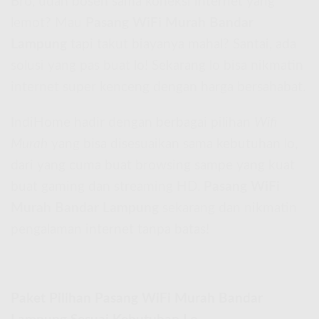
Bro, udah bosen sama koneksi internet yang
lemot? Mau
Pasang WiFi Murah Bandar
Lampung
tapi takut biayanya mahal? Santai, ada
solusi yang pas buat lo! Sekarang lo bisa nikmatin
internet super kenceng dengan harga bersahabat.
IndiHome hadir dengan berbagai pilihan
Wifi
Murah
yang bisa disesuaikan sama kebutuhan lo,
dari yang cuma buat browsing sampe yang kuat
buat gaming dan streaming HD.
Pasang WiFi
Murah Bandar Lampung
sekarang dan nikmatin
pengalaman internet tanpa batas!
Paket Pilihan Pasang WiFi Murah Bandar