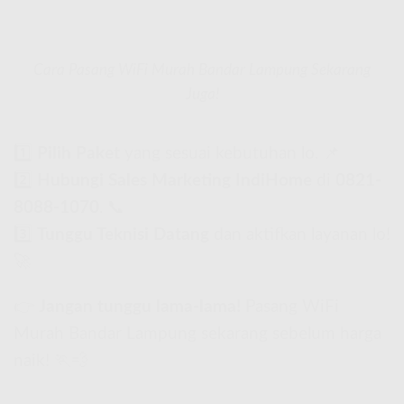
Cara Pasang WiFi Murah Bandar Lampung Sekarang
Juga!
1️⃣
Pilih Paket
yang sesuai kebutuhan lo. 📌
2️⃣
Hubungi Sales Marketing IndiHome
di
0821-
8088-1070
. 📞
3️⃣
Tunggu Teknisi Datang
dan aktifkan layanan lo!
🚀
👉
Jangan tunggu lama-lama!
Pasang WiFi
Murah Bandar Lampung sekarang sebelum harga
naik! 🏃💨