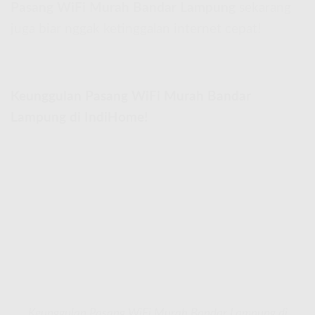
Pasang WiFi Murah Bandar Lampung
sekarang
juga biar nggak ketinggalan internet cepat!
Keunggulan Pasang WiFi Murah Bandar
Lampung di IndiHome!
Keunggulan Pasang WiFi Murah Bandar Lampung di