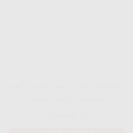
IndiHome Paket Streamix 2P - Internet + TV (Favoite)
Disarankan untuk 12 - 18 perangakat
530.000
Rp.
/ Bulan
Mau Daftar IndiHome? Whatsapp Disini