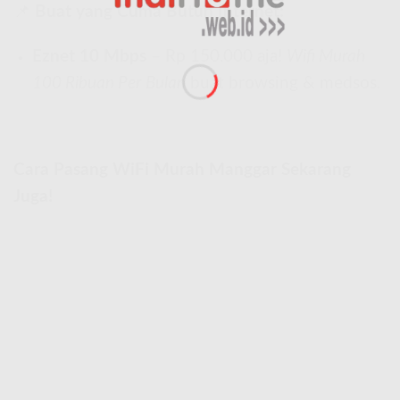
📌
Buat yang Cuma Butuh Internet:
Eznet 10 Mbps
– Rp 150.000 aja!
Wifi Murah
100 Ribuan Per Bulan
buat browsing & medsos.
Cara Pasang WiFi Murah Manggar Sekarang
Juga!