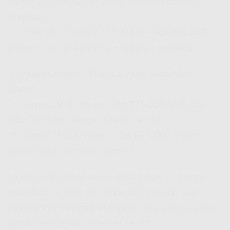
Murah 100 Ribuan Per Bulan
dengan channel
lengkap!)
📌 Internet + UseeTV 100 Mbps –
Rp 485.000
(Internet super kenceng + hiburan nonstop)
🔹
Paket Gamer – Buat Lo yang Suka Main
Game!
📌 Gamer 2P 30 Mbps –
Rp 375.000
(
Wifi 100
Ribu Per Bulan
dengan latensi rendah)
📌 Gamer 2P 100 Mbps –
Rp 895.000
(Paket
spesial buat hardcore gamer!)
Lo bisa pilih paket sesuai kebutuhan lo, tinggal
sesuaikan budget dan aktivitas lo sehari-hari.
Pasang WiFi Murah Manggar
sekarang juga biar
nggak ketinggalan internet cepat!