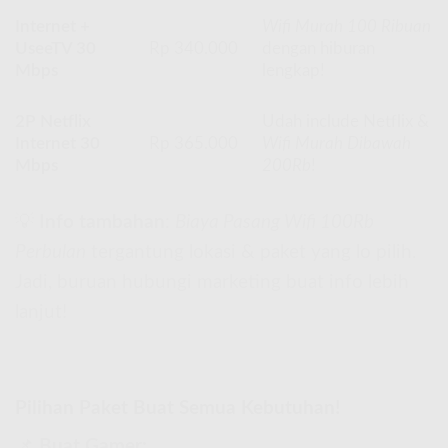
Internet +
Wifi Murah 100 Ribuan
UseeTV 30
Rp 340.000
dengan hiburan
Mbps
lengkap!
2P Netflix
Udah include Netflix &
Internet 30
Rp 365.000
Wifi Murah Dibawah
Mbps
200Rb
!
💡
Info tambahan
:
Biaya Pasang Wifi 100Rb
Perbulan
tergantung lokasi & paket yang lo pilih.
Jadi, buruan hubungi marketing buat info lebih
lanjut!
Pilihan Paket Buat Semua Kebutuhan!
📌
Buat Gamer: