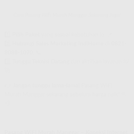
Cara Pasang WiFi Murah Manggar Sekarang Juga!
1️⃣
Pilih Paket
yang sesuai kebutuhan lo. 📌
2️⃣
Hubungi Sales Marketing IndiHome
di
0821-
8088-1070
. 📞
3️⃣
Tunggu Teknisi Datang
dan aktifkan layanan lo!
🚀
👉
Jangan tunggu lama-lama!
Pasang WiFi
Murah Manggar sekarang sebelum harga naik! 🏃
💨
Pasang WiFi Murah Manggar – Koneksi Internet