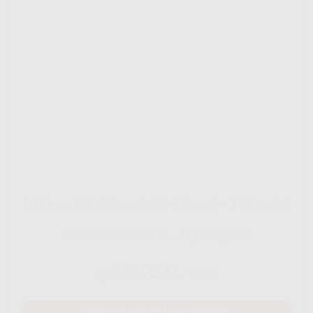
IndiHome Paket Streamix 2P - Internet + TV (Favoite)
Disarankan untuk 12 - 18 perangakat
530.000
Rp.
/ Bulan
Mau Daftar IndiHome? Whatsapp Disini