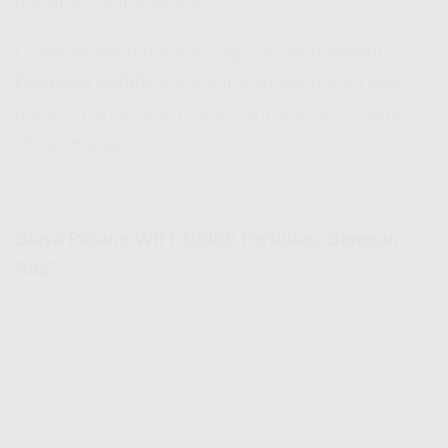
hubungi CS IndiHome.
Lo nggak perlu bingung lagi cari
Wifi Murah
Dibawah 200Rb
, karena IndiHome punya paket
dengan harga yang ramah kantong tapi kualitas
tetap terjaga!
Biaya Pasang WiFi 100Rb Perbulan, Beneran
Ada?