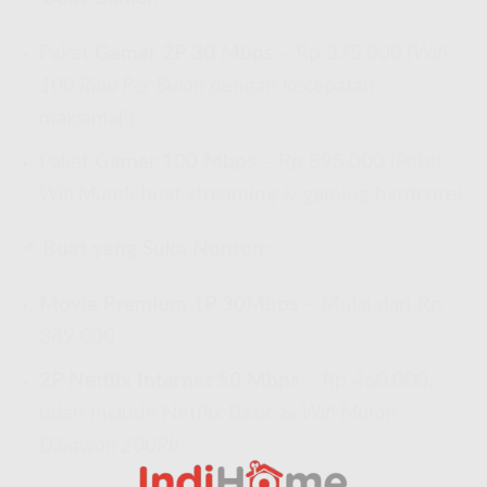
Paket
Gamer 2P 30 Mbps
– Rp 375.000 (
Wifi
100 Ribu Per Bulan
dengan kecepatan
maksimal!)
Paket
Gamer 100 Mbps
– Rp 895.000 (
Paket
Wifi Murah
buat streaming & gaming hardcore)
📌
Buat yang Suka Nonton:
Movie Premium 1P 30Mbps
– Mulai dari Rp
349.000
2P Netflix Internet 50 Mbps
– Rp 460.000,
udah include Netflix Basic &
Wifi Murah
Dibawah 200Rb