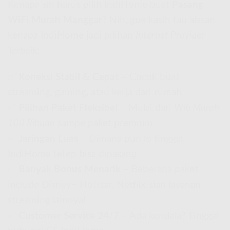
Kenapa sih harus pilih IndiHome buat
Pasang
WiFi Murah Manggar
? Nih, gue kasih tau alasan
kenapa IndiHome jadi pilihan
Internet Provider
Terbaik
:
✅
Koneksi Stabil & Cepat
– Cocok buat
streaming, gaming, atau kerja dari rumah.
✅
Pilihan Paket Fleksibel
– Mulai dari
Wifi Murah
100 Ribuan
sampe paket premium.
✅
Jaringan Luas
– Dimana pun lo tinggal,
IndiHome tetep bisa dipasang.
✅
Banyak Bonus Menarik
– Beberapa paket
include Disney+ Hotstar, Netflix, dan layanan
streaming lainnya!
✅
Customer Service 24/7
– Ada kendala? Tinggal