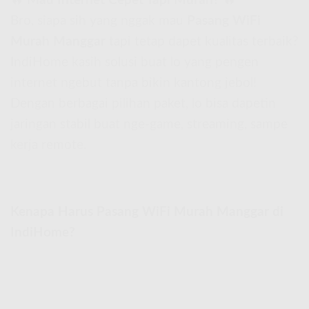
🔥
Mau Internet Cepet Tapi Murah?
🔥
Bro, siapa sih yang nggak mau
Pasang WiFi
Murah Manggar
tapi tetap dapet kualitas terbaik?
IndiHome kasih solusi buat lo yang pengen
internet ngebut tanpa bikin kantong jebol!
Dengan berbagai pilihan paket, lo bisa dapetin
jaringan stabil buat nge-game, streaming, sampe
kerja remote.
Kenapa Harus Pasang WiFi Murah Manggar di
IndiHome?