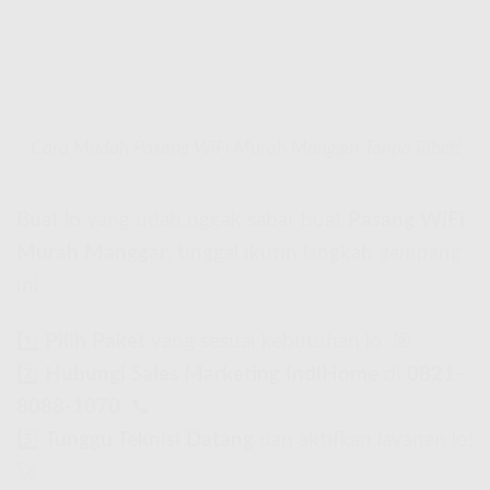
Cara Mudah Pasang WiFi Murah Manggar Tanpa Ribet!
Buat lo yang udah nggak sabar buat
Pasang WiFi
Murah Manggar
, tinggal ikutin langkah gampang
ini:
1️⃣
Pilih Paket
yang sesuai kebutuhan lo. 🎯
2️⃣
Hubungi Sales Marketing IndiHome
di
0821-
8088-1070
. 📞
3️⃣
Tunggu Teknisi Datang
dan aktifkan layanan lo!
🚀