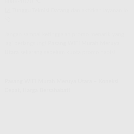
8088-1070
. 📞
3️⃣
Tunggu Teknisi Datang
dan aktifkan layanan lo!
🚀
Jangan sampai ketinggalan promo menarik yang
lagi berlangsung!
Pasang WiFi Murah Meruya
Utara
sekarang sebelum kuota promo habis!
Pasang WiFi Murah Meruya Utara – Koneksi
Cepat, Harga Bersahabat!