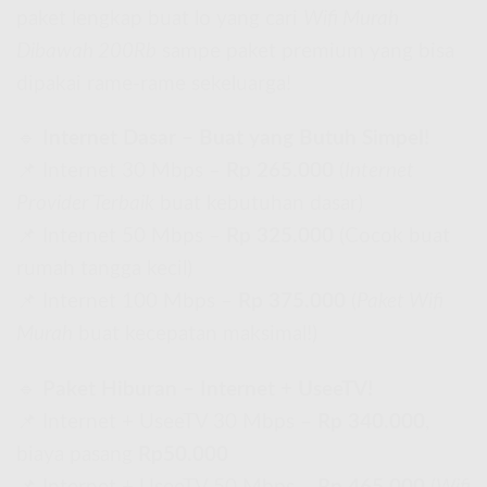
paket lengkap buat lo yang cari
Wifi Murah
Dibawah 200Rb
sampe paket premium yang bisa
dipakai rame-rame sekeluarga!
🔹
Internet Dasar – Buat yang Butuh Simpel!
📌 Internet 30 Mbps –
Rp 265.000
(
Internet
Provider Terbaik
buat kebutuhan dasar)
📌 Internet 50 Mbps –
Rp 325.000
(Cocok buat
rumah tangga kecil)
📌 Internet 100 Mbps –
Rp 375.000
(
Paket Wifi
Murah
buat kecepatan maksimal!)
🔹
Paket Hiburan – Internet + UseeTV!
📌 Internet + UseeTV 30 Mbps –
Rp 340.000
,
biaya pasang
Rp50.000