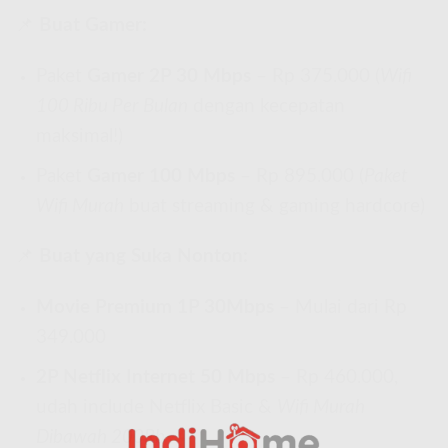
📌
Buat Gamer:
Paket
Gamer 2P 30 Mbps
– Rp 375.000 (
Wifi
100 Ribu Per Bulan
dengan kecepatan
maksimal!)
Paket
Gamer 100 Mbps
– Rp 895.000 (
Paket
Wifi Murah
buat streaming & gaming hardcore)
📌
Buat yang Suka Nonton:
Movie Premium 1P 30Mbps
– Mulai dari Rp
349.000
2P Netflix Internet 50 Mbps
– Rp 460.000,
udah include Netflix Basic &
Wifi Murah
Dibawah 200Rb