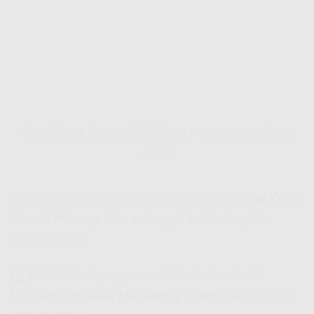
Cara Mudah Pasang WiFi Murah Meruya Utara Tanpa
Ribet!
Buat lo yang udah nggak sabar buat
Pasang WiFi
Murah Meruya Utara
, tinggal ikutin langkah
gampang ini:
1️⃣
Pilih Paket
yang sesuai kebutuhan lo. 🎯
2️⃣
Hubungi Sales Marketing IndiHome
di
0821-