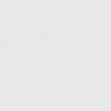
Cara Pasang WiFi Murah Meruya Utara Sekarang Juga!
1️⃣
Pilih Paket
yang sesuai kebutuhan lo. 📌
2️⃣
Hubungi Sales Marketing IndiHome
di
0821-
8088-1070
. 📞
3️⃣
Tunggu Teknisi Datang
dan aktifkan layanan lo!
🚀
👉
Jangan tunggu lama-lama!
Pasang WiFi
Murah Meruya Utara sekarang sebelum harga
naik! 🏃💨