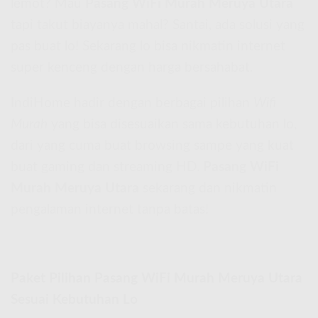
lemot? Mau
Pasang WiFi Murah Meruya Utara
tapi takut biayanya mahal? Santai, ada solusi yang
pas buat lo! Sekarang lo bisa nikmatin internet
super kenceng dengan harga bersahabat.
IndiHome hadir dengan berbagai pilihan
Wifi
Murah
yang bisa disesuaikan sama kebutuhan lo,
dari yang cuma buat browsing sampe yang kuat
buat gaming dan streaming HD.
Pasang WiFi
Murah Meruya Utara
sekarang dan nikmatin
pengalaman internet tanpa batas!
Paket Pilihan Pasang WiFi Murah Meruya Utara
Sesuai Kebutuhan Lo