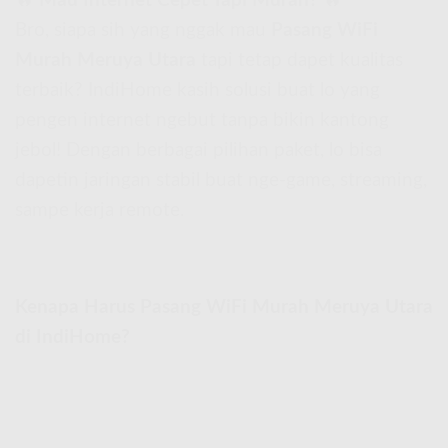
🔥
Mau Internet Cepet Tapi Murah?
🔥
Bro, siapa sih yang nggak mau
Pasang WiFi
Murah Meruya Utara
tapi tetap dapet kualitas
terbaik? IndiHome kasih solusi buat lo yang
pengen internet ngebut tanpa bikin kantong
jebol! Dengan berbagai pilihan paket, lo bisa
dapetin jaringan stabil buat nge-game, streaming,
sampe kerja remote.
Kenapa Harus Pasang WiFi Murah Meruya Utara
di IndiHome?