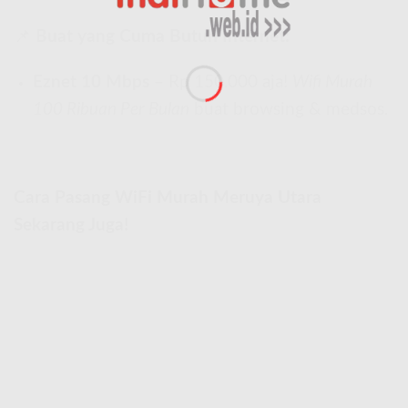
📌
Buat yang Cuma Butuh Internet:
Eznet 10 Mbps
– Rp 150.000 aja!
Wifi Murah
100 Ribuan Per Bulan
buat browsing & medsos.
Cara Pasang WiFi Murah Meruya Utara
Sekarang Juga!