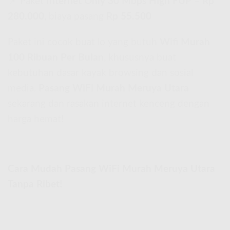
📌 Paket
Internet Only 30 Mbps High FUP
–
Rp
280.000
, biaya pasang
Rp 55.500
Paket ini cocok buat lo yang butuh
Wifi Murah
100 Ribuan Per Bulan
, khususnya buat
kebutuhan dasar kayak browsing dan sosial
media.
Pasang WiFi Murah Meruya Utara
sekarang dan rasakan internet kenceng dengan
harga hemat!
Cara Mudah Pasang WiFi Murah Meruya Utara
Tanpa Ribet!