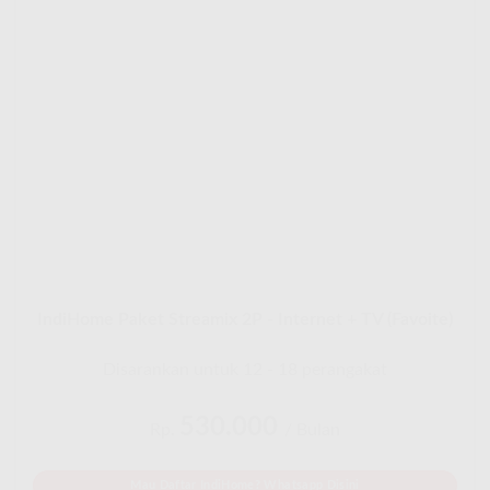
IndiHome Paket Streamix 2P - Internet + TV (Favoite)
Disarankan untuk 12 - 18 perangakat
530.000
Rp.
/ Bulan
Mau Daftar IndiHome? Whatsapp Disini