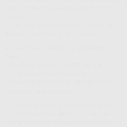
📌 Internet + UseeTV 50 Mbps –
Rp 465.000
(
Wifi
Murah 100 Ribuan Per Bulan
dengan channel
lengkap!)
📌 Internet + UseeTV 100 Mbps –
Rp 485.000
(Internet super kenceng + hiburan nonstop)
🔹
Paket Gamer – Buat Lo yang Suka Main
Game!
📌 Gamer 2P 30 Mbps –
Rp 375.000
(
Wifi 100
Ribu Per Bulan
dengan latensi rendah)
📌 Gamer 2P 100 Mbps –
Rp 895.000
(Paket
spesial buat hardcore gamer!)
Lo bisa pilih paket sesuai kebutuhan lo, tinggal
sesuaikan budget dan aktivitas lo sehari-hari.
Pasang WiFi Murah Meruya Utara
sekarang juga