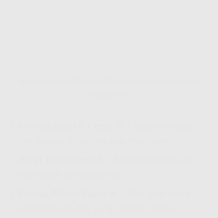
Kenapa Harus Pasang WiFi Murah Meruya Utara di
IndiHome?
Koneksi Stabil & Cepat
🚀 – Dijamin nggak
nge-lag pas streaming atau main game!
Harga Bersahabat
💰 – Ada paket mulai dari
Wifi Murah 100 Ribuan
aja!
Banyak Pilihan Paket
🎯 – Bisa pilih sesuai
kebutuhan lo, dari yang standar sampe