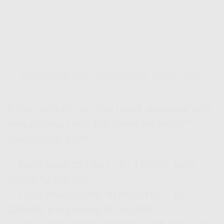
Biaya Pasang WiFi 100Rb Perbulan, Beneran Ada?
Banyak yang nanya,
“Bisa nggak sih pasang WiFi
dengan biaya cuma 100 ribuan per bulan?”
Jawabannya?
BISA!
📌 Paket
Eznet 10 Mbps
–
Rp 150.000
, biaya
pasang
Rp 166.500
📌 Paket
Internet Only 30 Mbps FUP
–
Rp
220.000
, biaya pasang
Rp 166.500