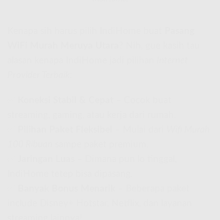
Kenapa sih harus pilih IndiHome buat
Pasang
WiFi Murah Meruya Utara
? Nih, gue kasih tau
alasan kenapa IndiHome jadi pilihan
Internet
Provider Terbaik
:
✅
Koneksi Stabil & Cepat
– Cocok buat
streaming, gaming, atau kerja dari rumah.
✅
Pilihan Paket Fleksibel
– Mulai dari
Wifi Murah
100 Ribuan
sampe paket premium.
✅
Jaringan Luas
– Dimana pun lo tinggal,
IndiHome tetep bisa dipasang.
✅
Banyak Bonus Menarik
– Beberapa paket
include Disney+ Hotstar, Netflix, dan layanan
streaming lainnya!