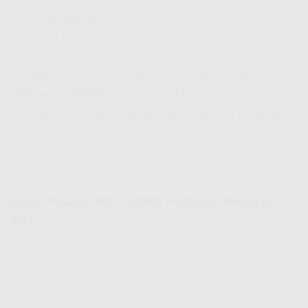
✅
Customer Service 24/7
– Ada kendala? Tinggal
hubungi CS IndiHome.
Lo nggak perlu bingung lagi cari
Wifi Murah
Dibawah 200Rb
, karena IndiHome punya paket
dengan harga yang ramah kantong tapi kualitas
tetap terjaga!
Biaya Pasang WiFi 100Rb Perbulan, Beneran
Ada?