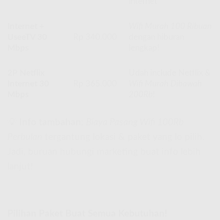
internet
Internet +
Wifi Murah 100 Ribuan
UseeTV 30
Rp 340.000
dengan hiburan
Mbps
lengkap!
2P Netflix
Udah include Netflix &
Internet 30
Rp 365.000
Wifi Murah Dibawah
Mbps
200Rb
!
💡
Info tambahan
:
Biaya Pasang Wifi 100Rb
Perbulan
tergantung lokasi & paket yang lo pilih.
Jadi, buruan hubungi marketing buat info lebih
lanjut!
Pilihan Paket Buat Semua Kebutuhan!