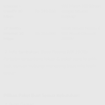
Internet +
Wifi Murah 100 Ribuan
UseeTV 30
Rp 340.000
dengan hiburan
Mbps
lengkap!
2P Netflix
Udah include Netflix &
Internet 30
Rp 365.000
Wifi Murah Dibawah
Mbps
200Rb
!
💡
Info tambahan
:
Biaya Pasang Wifi 100Rb
Perbulan
tergantung lokasi & paket yang lo pilih.
Jadi, buruan hubungi marketing buat info lebih
lanjut!
Pilihan Paket Buat Semua Kebutuhan!
📌
Buat Gamer: