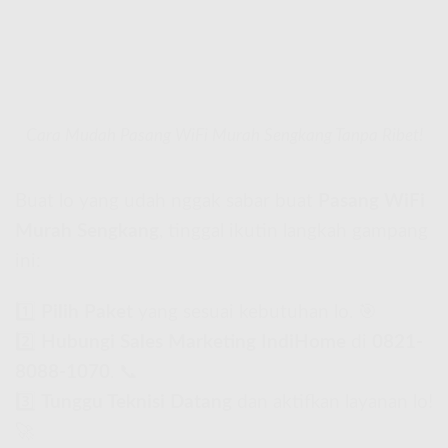
Cara Mudah Pasang WiFi Murah Sengkang Tanpa Ribet!
Buat lo yang udah nggak sabar buat
Pasang WiFi
Murah Sengkang
, tinggal ikutin langkah gampang
ini:
1️⃣
Pilih Paket
yang sesuai kebutuhan lo. 🎯
2️⃣
Hubungi Sales Marketing IndiHome
di
0821-
8088-1070
. 📞
3️⃣
Tunggu Teknisi Datang
dan aktifkan layanan lo!
🚀