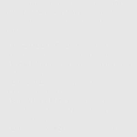
Kenapa sih harus pilih IndiHome buat
Pasang
WiFi Murah Sengkang
? Nih, gue kasih tau alasan
kenapa IndiHome jadi pilihan
Internet Provider
Terbaik
:
✅
Koneksi Stabil & Cepat
– Cocok buat
streaming, gaming, atau kerja dari rumah.
✅
Pilihan Paket Fleksibel
– Mulai dari
Wifi Murah
100 Ribuan
sampe paket premium.
✅
Jaringan Luas
– Dimana pun lo tinggal,
IndiHome tetep bisa dipasang.
✅
Banyak Bonus Menarik
– Beberapa paket
include Disney+ Hotstar, Netflix, dan layanan
streaming lainnya!
✅
Customer Service 24/7
– Ada kendala? Tinggal