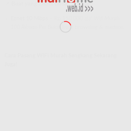
📌
Buat yang Cuma Butuh Internet:
Eznet 10 Mbps
– Rp 150.000 aja!
Wifi Murah
100 Ribuan Per Bulan
buat browsing & medsos.
Cara Pasang WiFi Murah Sengkang Sekarang
Juga!