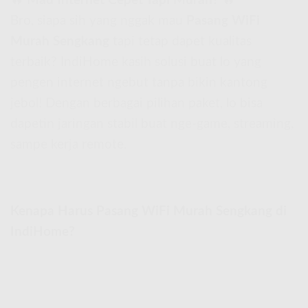
🔥
Mau Internet Cepet Tapi Murah?
🔥
Bro, siapa sih yang nggak mau
Pasang WiFi
Murah Sengkang
tapi tetap dapet kualitas
terbaik? IndiHome kasih solusi buat lo yang
pengen internet ngebut tanpa bikin kantong
jebol! Dengan berbagai pilihan paket, lo bisa
dapetin jaringan stabil buat nge-game, streaming,
sampe kerja remote.
Kenapa Harus Pasang WiFi Murah Sengkang di
IndiHome?