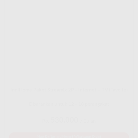
IndiHome Paket Streamix 2P - Internet + TV (Favoite)
Disarankan untuk 12 - 18 perangakat
530.000
Rp.
/ Bulan
Mau Daftar IndiHome? Whatsapp Disini