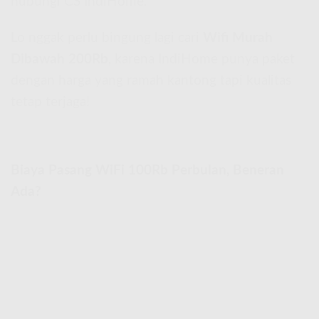
hubungi CS IndiHome.
Lo nggak perlu bingung lagi cari
Wifi Murah
Dibawah 200Rb
, karena IndiHome punya paket
dengan harga yang ramah kantong tapi kualitas
tetap terjaga!
Biaya Pasang WiFi 100Rb Perbulan, Beneran
Ada?