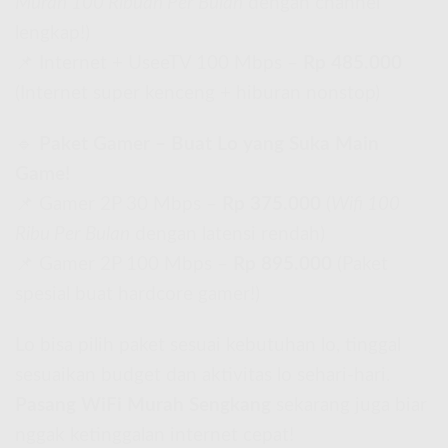
Murah 100 Ribuan Per Bulan
dengan channel
lengkap!)
📌 Internet + UseeTV 100 Mbps –
Rp 485.000
(Internet super kenceng + hiburan nonstop)
🔹
Paket Gamer – Buat Lo yang Suka Main
Game!
📌 Gamer 2P 30 Mbps –
Rp 375.000
(
Wifi 100
Ribu Per Bulan
dengan latensi rendah)
📌 Gamer 2P 100 Mbps –
Rp 895.000
(Paket
spesial buat hardcore gamer!)
Lo bisa pilih paket sesuai kebutuhan lo, tinggal
sesuaikan budget dan aktivitas lo sehari-hari.
Pasang WiFi Murah Sengkang
sekarang juga biar
nggak ketinggalan internet cepat!