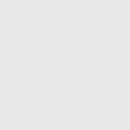
Biaya Pasang WiFi 100Rb Perbulan, Beneran Ada?
Banyak yang nanya,
“Bisa nggak sih pasang WiFi
dengan biaya cuma 100 ribuan per bulan?”
Jawabannya?
BISA!
📌 Paket
Eznet 10 Mbps
–
Rp 150.000
, biaya
pasang
Rp 166.500
📌 Paket
Internet Only 30 Mbps FUP
–
Rp
220.000
, biaya pasang
Rp 166.500
📌 Paket
Internet Only 30 Mbps High FUP
–
Rp
280.000
, biaya pasang
Rp 55.500