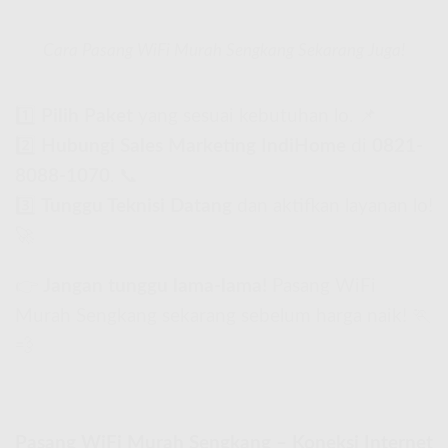
Cara Pasang WiFi Murah Sengkang Sekarang Juga!
1️⃣
Pilih Paket
yang sesuai kebutuhan lo. 📌
2️⃣
Hubungi Sales Marketing IndiHome
di
0821-
8088-1070
. 📞
3️⃣
Tunggu Teknisi Datang
dan aktifkan layanan lo!
🚀
👉
Jangan tunggu lama-lama!
Pasang WiFi
Murah Sengkang sekarang sebelum harga naik! 🏃
💨
Pasang WiFi Murah Sengkang – Koneksi Internet