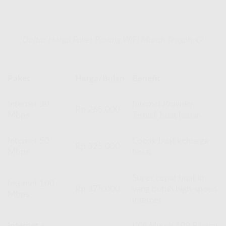
Daftar Harga Paket Pasang WiFi Murah Tengah 📋
Paket
Harga/Bulan
Benefit
Internet 30
Internet Provider
Rp 265.000
Mbps
Terbaik
buat harian
Internet 50
Cocok buat keluarga
Rp 325.000
Mbps
besar
Super cepat buat lo
Internet 100
Rp 375.000
yang butuh high-speed
Mbps
internet
Internet +
Wifi Murah 100 Ribuan