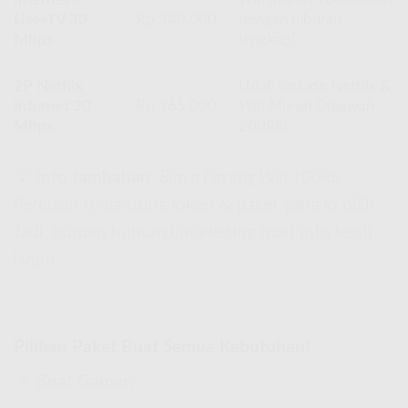
UseeTV 30
Rp 340.000
dengan hiburan
Mbps
lengkap!
2P Netflix
Udah include Netflix &
Internet 30
Rp 365.000
Wifi Murah Dibawah
Mbps
200Rb
!
💡
Info tambahan
:
Biaya Pasang Wifi 100Rb
Perbulan
tergantung lokasi & paket yang lo pilih.
Jadi, buruan hubungi marketing buat info lebih
lanjut!
Pilihan Paket Buat Semua Kebutuhan!
📌
Buat Gamer: