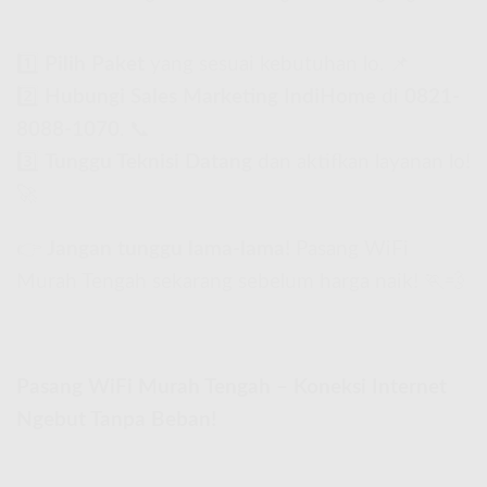
1️⃣
Pilih Paket
yang sesuai kebutuhan lo. 📌
2️⃣
Hubungi Sales Marketing IndiHome
di
0821-
8088-1070
. 📞
3️⃣
Tunggu Teknisi Datang
dan aktifkan layanan lo!
🚀
👉
Jangan tunggu lama-lama!
Pasang WiFi
Murah Tengah sekarang sebelum harga naik! 🏃💨
Pasang WiFi Murah Tengah – Koneksi Internet
Ngebut Tanpa Beban!