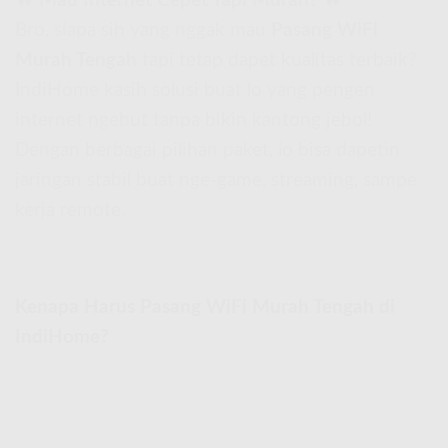
🔥
Mau Internet Cepet Tapi Murah?
🔥
Bro, siapa sih yang nggak mau
Pasang WiFi
Murah Tengah
tapi tetap dapet kualitas terbaik?
IndiHome kasih solusi buat lo yang pengen
internet ngebut tanpa bikin kantong jebol!
Dengan berbagai pilihan paket, lo bisa dapetin
jaringan stabil buat nge-game, streaming, sampe
kerja remote.
Kenapa Harus Pasang WiFi Murah Tengah di
IndiHome?