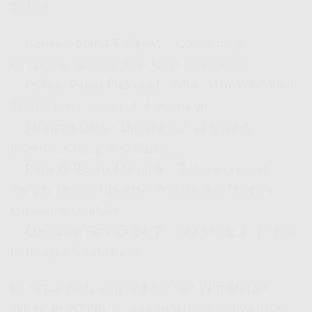
Terbaik
:
✅
Koneksi Stabil & Cepat
– Cocok buat
streaming, gaming, atau kerja dari rumah.
✅
Pilihan Paket Fleksibel
– Mulai dari
Wifi Murah
100 Ribuan
sampe paket premium.
✅
Jaringan Luas
– Dimana pun lo tinggal,
IndiHome tetep bisa dipasang.
✅
Banyak Bonus Menarik
– Beberapa paket
include Disney+ Hotstar, Netflix, dan layanan
streaming lainnya!
✅
Customer Service 24/7
– Ada kendala? Tinggal
hubungi CS IndiHome.
Lo nggak perlu bingung lagi cari
Wifi Murah
Dibawah 200Rb
, karena IndiHome punya paket