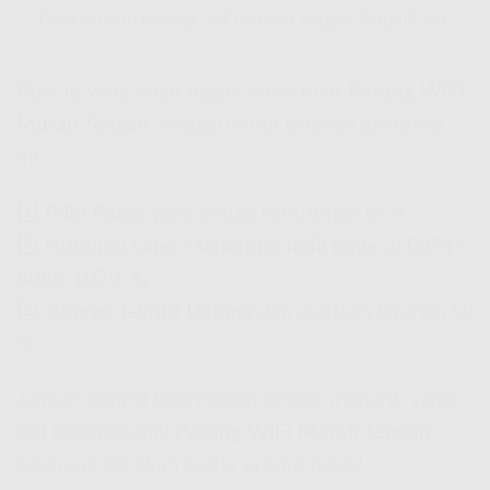
Cara Mudah Pasang WiFi Murah Tengah Tanpa Ribet!
Buat lo yang udah nggak sabar buat
Pasang WiFi
Murah Tengah
, tinggal ikutin langkah gampang
ini:
1️⃣
Pilih Paket
yang sesuai kebutuhan lo. 🎯
2️⃣
Hubungi Sales Marketing IndiHome
di
0821-
8088-1070
. 📞
3️⃣
Tunggu Teknisi Datang
dan aktifkan layanan lo!
🚀
Jangan sampai ketinggalan promo menarik yang
lagi berlangsung!
Pasang WiFi Murah Tengah
sekarang sebelum kuota promo habis!