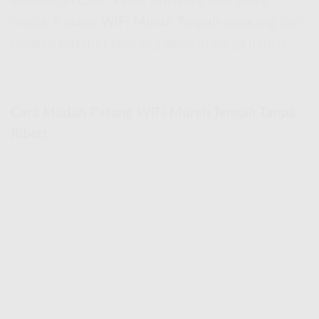
kebutuhan dasar kayak browsing dan sosial
media.
Pasang WiFi Murah Tengah
sekarang dan
rasakan internet kenceng dengan harga hemat!
Cara Mudah Pasang WiFi Murah Tengah Tanpa
Ribet!