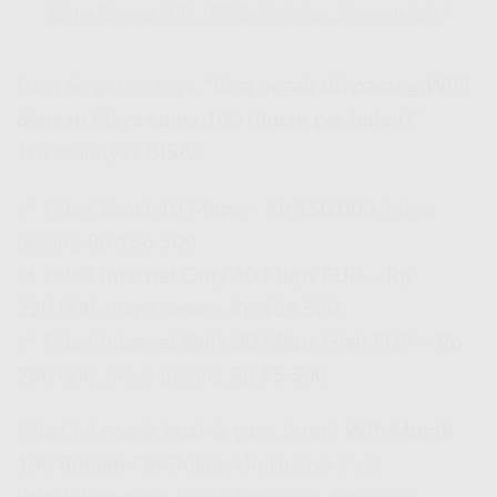
Biaya Pasang WiFi 100Rb Perbulan, Beneran Ada?
Banyak yang nanya,
“Bisa nggak sih pasang WiFi
dengan biaya cuma 100 ribuan per bulan?”
Jawabannya?
BISA!
📌 Paket
Eznet 10 Mbps
–
Rp 150.000
, biaya
pasang
Rp 166.500
📌 Paket
Internet Only 30 Mbps FUP
–
Rp
220.000
, biaya pasang
Rp 166.500
📌 Paket
Internet Only 30 Mbps High FUP
–
Rp
280.000
, biaya pasang
Rp 55.500
Paket ini cocok buat lo yang butuh
Wifi Murah
100 Ribuan Per Bulan
, khususnya buat