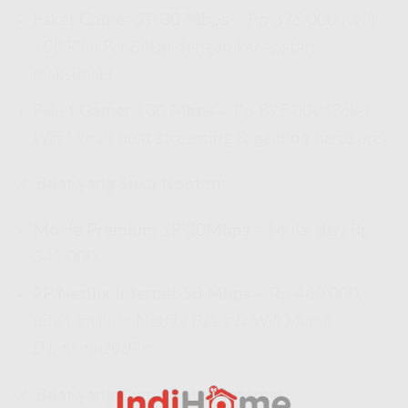
Paket
Gamer 2P 30 Mbps
– Rp 375.000 (
Wifi
100 Ribu Per Bulan
dengan kecepatan
maksimal!)
Paket
Gamer 100 Mbps
– Rp 895.000 (
Paket
Wifi Murah
buat streaming & gaming hardcore)
📌
Buat yang Suka Nonton:
Movie Premium 1P 30Mbps
– Mulai dari Rp
349.000
2P Netflix Internet 50 Mbps
– Rp 460.000,
udah include Netflix Basic &
Wifi Murah
Dibawah 200Rb
📌
Buat yang Cuma Butuh Internet: