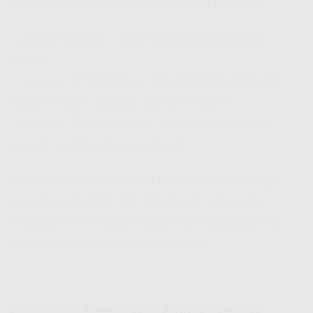
(Internet super kenceng + hiburan nonstop)
🔹
Paket Gamer – Buat Lo yang Suka Main
Game!
📌 Gamer 2P 30 Mbps –
Rp 375.000
(
Wifi 100
Ribu Per Bulan
dengan latensi rendah)
📌 Gamer 2P 100 Mbps –
Rp 895.000
(Paket
spesial buat hardcore gamer!)
Lo bisa pilih paket sesuai kebutuhan lo, tinggal
sesuaikan budget dan aktivitas lo sehari-hari.
Pasang WiFi Murah Tengah
sekarang juga biar
nggak ketinggalan internet cepat!
Keunggulan Pasang WiFi Murah Tengah di