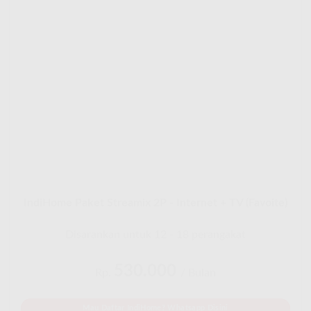
IndiHome Paket Streamix 2P - Internet + TV (Favoite)
Disarankan untuk 12 - 18 perangakat
530.000
Rp.
/ Bulan
Mau Daftar IndiHome? Whatsapp Disini