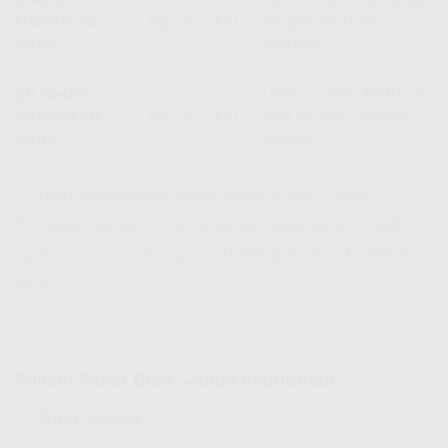
UseeTV 30
Rp 340.000
dengan hiburan
Mbps
lengkap!
2P Netflix
Udah include Netflix &
Internet 30
Rp 365.000
Wifi Murah Dibawah
Mbps
200Rb
!
💡
Info tambahan
:
Biaya Pasang Wifi 100Rb
Perbulan
tergantung lokasi & paket yang lo pilih.
Jadi, buruan hubungi marketing buat info lebih
lanjut!
Pilihan Paket Buat Semua Kebutuhan!
📌
Buat Gamer: