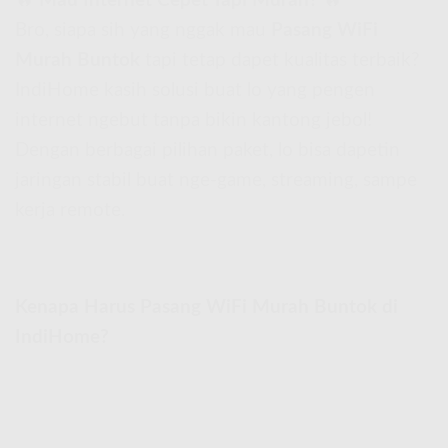
🔥
Mau Internet Cepet Tapi Murah?
🔥
Bro, siapa sih yang nggak mau
Pasang WiFi
Murah Buntok
tapi tetap dapet kualitas terbaik?
IndiHome kasih solusi buat lo yang pengen
internet ngebut tanpa bikin kantong jebol!
Dengan berbagai pilihan paket, lo bisa dapetin
jaringan stabil buat nge-game, streaming, sampe
kerja remote.
Kenapa Harus Pasang WiFi Murah Buntok di
IndiHome?