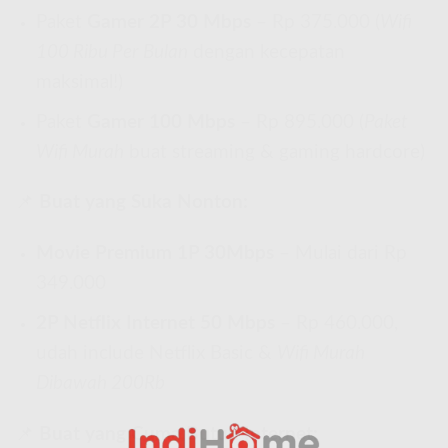
Paket
Gamer 2P 30 Mbps
– Rp 375.000 (
Wifi
100 Ribu Per Bulan
dengan kecepatan
maksimal!)
Paket
Gamer 100 Mbps
– Rp 895.000 (
Paket
Wifi Murah
buat streaming & gaming hardcore)
📌
Buat yang Suka Nonton:
Movie Premium 1P 30Mbps
– Mulai dari Rp
349.000
2P Netflix Internet 50 Mbps
– Rp 460.000,
udah include Netflix Basic &
Wifi Murah
Dibawah 200Rb
📌
Buat yang Cuma Butuh Internet: