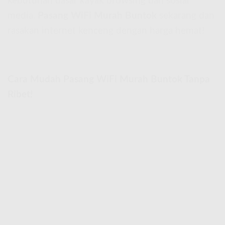
kebutuhan dasar kayak browsing dan sosial
media.
Pasang WiFi Murah Buntok
sekarang dan
rasakan internet kenceng dengan harga hemat!
Cara Mudah Pasang WiFi Murah Buntok Tanpa
Ribet!