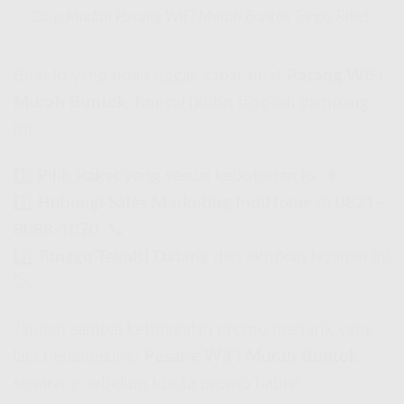
Cara Mudah Pasang WiFi Murah Buntok Tanpa Ribet!
Buat lo yang udah nggak sabar buat
Pasang WiFi
Murah Buntok
, tinggal ikutin langkah gampang
ini:
1️⃣
Pilih Paket
yang sesuai kebutuhan lo. 🎯
2️⃣
Hubungi Sales Marketing IndiHome
di
0821-
8088-1070
. 📞
3️⃣
Tunggu Teknisi Datang
dan aktifkan layanan lo!
🚀
Jangan sampai ketinggalan promo menarik yang
lagi berlangsung!
Pasang WiFi Murah Buntok
sekarang sebelum kuota promo habis!