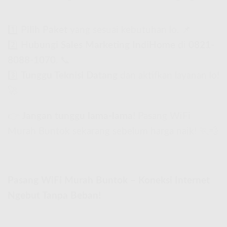
1️⃣
Pilih Paket
yang sesuai kebutuhan lo. 📌
2️⃣
Hubungi Sales Marketing IndiHome
di
0821-
8088-1070
. 📞
3️⃣
Tunggu Teknisi Datang
dan aktifkan layanan lo!
🚀
👉
Jangan tunggu lama-lama!
Pasang WiFi
Murah Buntok sekarang sebelum harga naik! 🏃💨
Pasang WiFi Murah Buntok – Koneksi Internet
Ngebut Tanpa Beban!