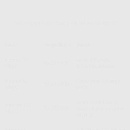
Daftar Harga Paket Pasang WiFi Murah Buntok 📋
Paket
Harga/Bulan
Benefit
Internet 30
Internet Provider
Rp 265.000
Mbps
Terbaik
buat harian
Internet 50
Cocok buat keluarga
Rp 325.000
Mbps
besar
Super cepat buat lo
Internet 100
Rp 375.000
yang butuh high-speed
Mbps
internet
Internet +
Wifi Murah 100 Ribuan