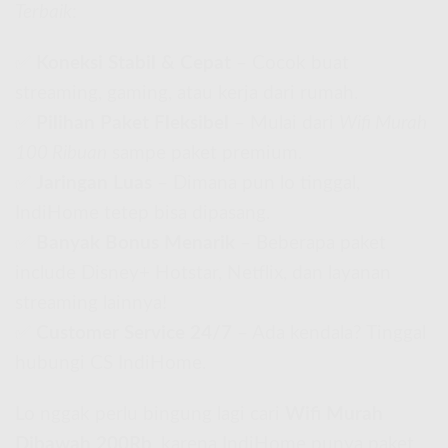
Terbaik
:
✅
Koneksi Stabil & Cepat
– Cocok buat
streaming, gaming, atau kerja dari rumah.
✅
Pilihan Paket Fleksibel
– Mulai dari
Wifi Murah
100 Ribuan
sampe paket premium.
✅
Jaringan Luas
– Dimana pun lo tinggal,
IndiHome tetep bisa dipasang.
✅
Banyak Bonus Menarik
– Beberapa paket
include Disney+ Hotstar, Netflix, dan layanan
streaming lainnya!
✅
Customer Service 24/7
– Ada kendala? Tinggal
hubungi CS IndiHome.
Lo nggak perlu bingung lagi cari
Wifi Murah
Dibawah 200Rb
, karena IndiHome punya paket