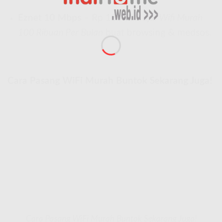
Eznet 10 Mbps
– Rp 150.000 aja!
Wifi Murah
100 Ribuan Per Bulan
buat browsing & medsos.
Cara Pasang WiFi Murah Buntok Sekarang Juga!
Cara Pasang WiFi Murah Buntok Sekarang Juga!