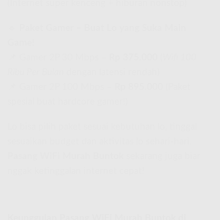
(Internet super kenceng + hiburan nonstop)
🔹
Paket Gamer – Buat Lo yang Suka Main
Game!
📌 Gamer 2P 30 Mbps –
Rp 375.000
(
Wifi 100
Ribu Per Bulan
dengan latensi rendah)
📌 Gamer 2P 100 Mbps –
Rp 895.000
(Paket
spesial buat hardcore gamer!)
Lo bisa pilih paket sesuai kebutuhan lo, tinggal
sesuaikan budget dan aktivitas lo sehari-hari.
Pasang WiFi Murah Buntok
sekarang juga biar
nggak ketinggalan internet cepat!
Keunggulan Pasang WiFi Murah Buntok di