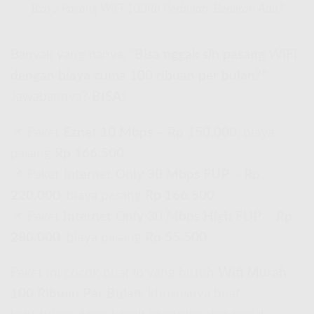
Biaya Pasang WiFi 100Rb Perbulan, Beneran Ada?
Banyak yang nanya,
“Bisa nggak sih pasang WiFi
dengan biaya cuma 100 ribuan per bulan?”
Jawabannya?
BISA!
📌 Paket
Eznet 10 Mbps
–
Rp 150.000
, biaya
pasang
Rp 166.500
📌 Paket
Internet Only 30 Mbps FUP
–
Rp
220.000
, biaya pasang
Rp 166.500
📌 Paket
Internet Only 30 Mbps High FUP
–
Rp
280.000
, biaya pasang
Rp 55.500
Paket ini cocok buat lo yang butuh
Wifi Murah
100 Ribuan Per Bulan
, khususnya buat