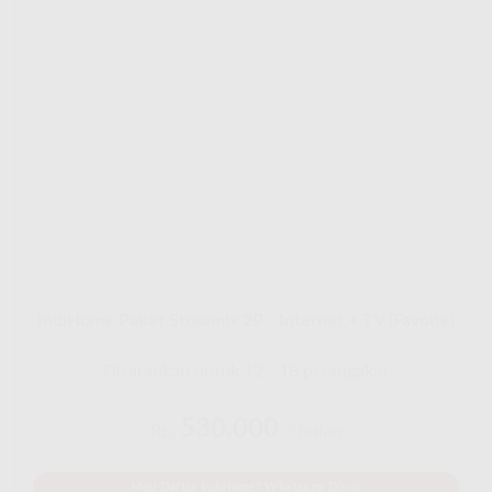
IndiHome Paket Streamix 2P - Internet + TV (Favoite)
Disarankan untuk 12 - 18 perangakat
530.000
Rp.
/ Bulan
Mau Daftar IndiHome? Whatsapp Disini