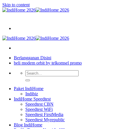
Skip to content
Berlangganan Disini
beli modem orbit by telkomsel promo
Paket IndiHome
Indibiz
IndiHome Speedtest
Speedtest CBN
Speedtest WiFi
Speedtest FirstMedia
Speedtest Myrepublic
Blog IndiHome