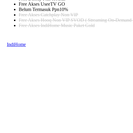
Free Akses UseeTV GO
Belum Termasuk Ppn10%
Free Akses Catchplay Non VIP
Free Akses Hooq Non VIP SVOD ( Streaming On-Demand 
Free Akses IndiHome Music Paket Gold
IndiHome