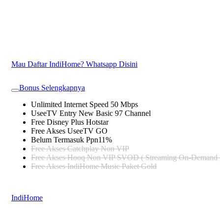
Mau Daftar IndiHome? Whatsapp Disini
Bonus Selengkapnya
Unlimited Internet Speed 50 Mbps
UseeTV Entry New Basic 97 Channel
Free Disney Plus Hotstar
Free Akses UseeTV GO
Belum Termasuk Ppn11%
Free Akses Catchplay Non VIP
Free Akses Hooq Non VIP SVOD ( Streaming On-Demand 
Free Akses IndiHome Music Paket Gold
IndiHome