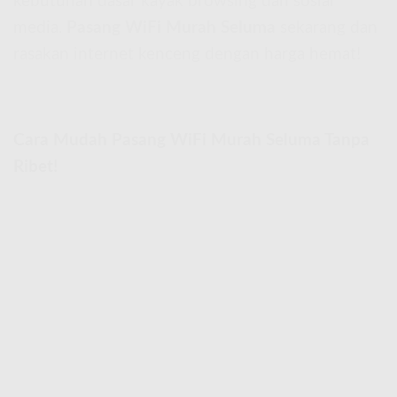
kebutuhan dasar kayak browsing dan sosial
media.
Pasang WiFi Murah Seluma
sekarang dan
rasakan internet kenceng dengan harga hemat!
Cara Mudah Pasang WiFi Murah Seluma Tanpa
Ribet!