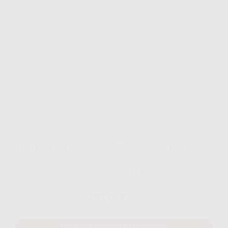
IndiHome Paket Streamix 2P - Internet + TV (Favoite)
Disarankan untuk 12 - 18 perangakat
530.000
Rp.
/ Bulan
Mau Daftar IndiHome? Whatsapp Disini