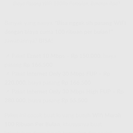
Biaya Pasang WiFi 100Rb Perbulan, Beneran Ada?
Banyak yang nanya,
“Bisa nggak sih pasang WiFi
dengan biaya cuma 100 ribuan per bulan?”
Jawabannya?
BISA!
📌 Paket
Eznet 10 Mbps
–
Rp 150.000
, biaya
pasang
Rp 166.500
📌 Paket
Internet Only 30 Mbps FUP
–
Rp
220.000
, biaya pasang
Rp 166.500
📌 Paket
Internet Only 30 Mbps High FUP
–
Rp
280.000
, biaya pasang
Rp 55.500
Paket ini cocok buat lo yang butuh
Wifi Murah
100 Ribuan Per Bulan
, khususnya buat