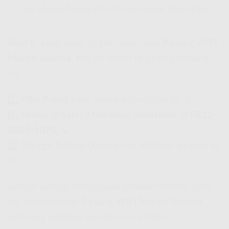
Cara Mudah Pasang WiFi Murah Seluma Tanpa Ribet!
Buat lo yang udah nggak sabar buat
Pasang WiFi
Murah Seluma
, tinggal ikutin langkah gampang
ini:
1️⃣
Pilih Paket
yang sesuai kebutuhan lo. 🎯
2️⃣
Hubungi Sales Marketing IndiHome
di
0821-
8088-1070
. 📞
3️⃣
Tunggu Teknisi Datang
dan aktifkan layanan lo!
🚀
Jangan sampai ketinggalan promo menarik yang
lagi berlangsung!
Pasang WiFi Murah Seluma
sekarang sebelum kuota promo habis!