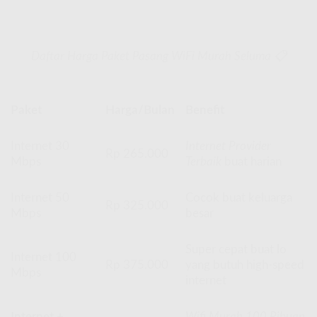
Daftar Harga Paket Pasang WiFi Murah Seluma 📋
Paket
Harga/Bulan
Benefit
Internet 30
Internet Provider
Rp 265.000
Mbps
Terbaik
buat harian
Internet 50
Cocok buat keluarga
Rp 325.000
Mbps
besar
Super cepat buat lo
Internet 100
Rp 375.000
yang butuh high-speed
Mbps
internet
Internet +
Wifi Murah 100 Ribuan