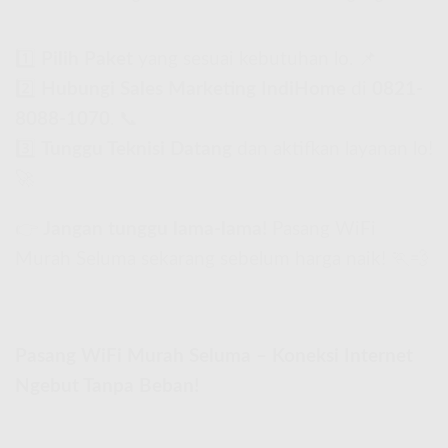
1️⃣
Pilih Paket
yang sesuai kebutuhan lo. 📌
2️⃣
Hubungi Sales Marketing IndiHome
di
0821-
8088-1070
. 📞
3️⃣
Tunggu Teknisi Datang
dan aktifkan layanan lo!
🚀
👉
Jangan tunggu lama-lama!
Pasang WiFi
Murah Seluma sekarang sebelum harga naik! 🏃💨
Pasang WiFi Murah Seluma – Koneksi Internet
Ngebut Tanpa Beban!