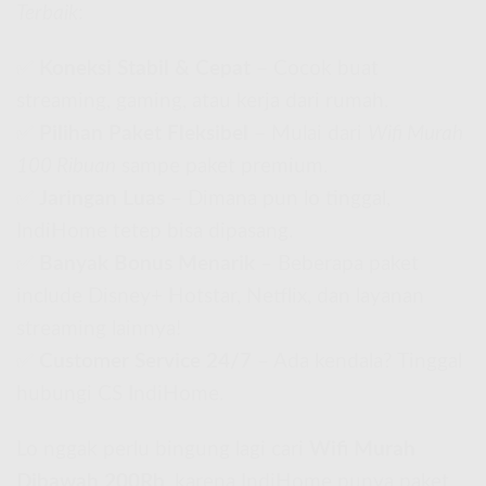
Terbaik
:
✅
Koneksi Stabil & Cepat
– Cocok buat
streaming, gaming, atau kerja dari rumah.
✅
Pilihan Paket Fleksibel
– Mulai dari
Wifi Murah
100 Ribuan
sampe paket premium.
✅
Jaringan Luas
– Dimana pun lo tinggal,
IndiHome tetep bisa dipasang.
✅
Banyak Bonus Menarik
– Beberapa paket
include Disney+ Hotstar, Netflix, dan layanan
streaming lainnya!
✅
Customer Service 24/7
– Ada kendala? Tinggal
hubungi CS IndiHome.
Lo nggak perlu bingung lagi cari
Wifi Murah
Dibawah 200Rb
, karena IndiHome punya paket