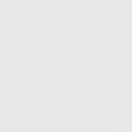
(Internet super kenceng + hiburan nonstop)
🔹
Paket Gamer – Buat Lo yang Suka Main
Game!
📌 Gamer 2P 30 Mbps –
Rp 375.000
(
Wifi 100
Ribu Per Bulan
dengan latensi rendah)
📌 Gamer 2P 100 Mbps –
Rp 895.000
(Paket
spesial buat hardcore gamer!)
Lo bisa pilih paket sesuai kebutuhan lo, tinggal
sesuaikan budget dan aktivitas lo sehari-hari.
Pasang WiFi Murah Seluma
sekarang juga biar
nggak ketinggalan internet cepat!
Keunggulan Pasang WiFi Murah Seluma di