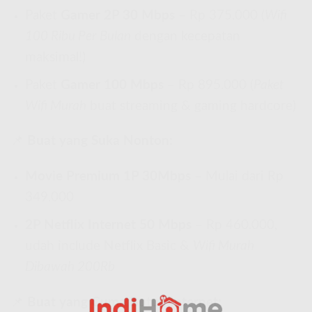
Paket
Gamer 2P 30 Mbps
– Rp 375.000 (
Wifi
100 Ribu Per Bulan
dengan kecepatan
maksimal!)
Paket
Gamer 100 Mbps
– Rp 895.000 (
Paket
Wifi Murah
buat streaming & gaming hardcore)
📌
Buat yang Suka Nonton:
Movie Premium 1P 30Mbps
– Mulai dari Rp
349.000
2P Netflix Internet 50 Mbps
– Rp 460.000,
udah include Netflix Basic &
Wifi Murah
Dibawah 200Rb
📌
Buat yang Cuma Butuh Internet: