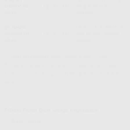
UseeTV 30
Rp 340.000
dengan hiburan
Mbps
lengkap!
2P Netflix
Udah include Netflix &
Internet 30
Rp 365.000
Wifi Murah Dibawah
Mbps
200Rb
!
💡
Info tambahan
:
Biaya Pasang Wifi 100Rb
Perbulan
tergantung lokasi & paket yang lo pilih.
Jadi, buruan hubungi marketing buat info lebih
lanjut!
Pilihan Paket Buat Semua Kebutuhan!
📌
Buat Gamer: