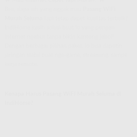
🔥
Mau Internet Cepet Tapi Murah?
🔥
Bro, siapa sih yang nggak mau
Pasang WiFi
Murah Seluma
tapi tetap dapet kualitas terbaik?
IndiHome kasih solusi buat lo yang pengen
internet ngebut tanpa bikin kantong jebol!
Dengan berbagai pilihan paket, lo bisa dapetin
jaringan stabil buat nge-game, streaming, sampe
kerja remote.
Kenapa Harus Pasang WiFi Murah Seluma di
IndiHome?