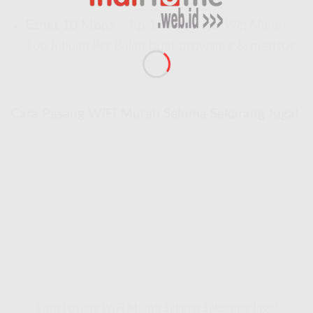
Eznet 10 Mbps
– Rp 150.000 aja!
Wifi Murah
100 Ribuan Per Bulan
buat browsing & medsos.
Cara Pasang WiFi Murah Seluma Sekarang Juga!
Cara Pasang WiFi Murah Seluma Sekarang Juga!