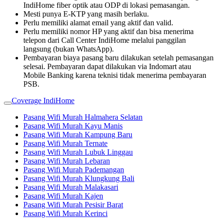
IndiHome fiber optik atau ODP di lokasi pemasangan.
Mesti punya E-KTP yang masih berlaku.
Perlu memiliki alamat email yang aktif dan valid.
Perlu memiliki nomor HP yang aktif dan bisa menerima
telepon dari Call Center IndiHome melalui panggilan
langsung (bukan WhatsApp).
Pembayaran biaya pasang baru dilakukan setelah pemasangan
selesai. Pembayaran dapat dilakukan via Indomart atau
Mobile Banking karena teknisi tidak menerima pembayaran
PSB.
Coverage IndiHome
Pasang Wifi Murah Halmahera Selatan
Pasang Wifi Murah Kayu Manis
Pasang Wifi Murah Kampung Baru
Pasang Wifi Murah Ternate
Pasang Wifi Murah Lubuk Linggau
Pasang Wifi Murah Lebaran
Pasang Wifi Murah Pademangan
Pasang Wifi Murah Klungkung Bali
Pasang Wifi Murah Malakasari
Pasang Wifi Murah Kajen
Pasang Wifi Murah Pesisir Barat
Pasang Wifi Murah Kerinci