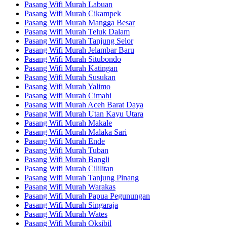
Pasang Wifi Murah Labuan
Pasang Wifi Murah Cikampek
Pasang Wifi Murah Mangga Besar
Pasang Wifi Murah Teluk Dalam
Pasang Wifi Murah Tanjung Selor
Pasang Wifi Murah Jelambar Baru
Pasang Wifi Murah Situbondo
Pasang Wifi Murah Katingan
Pasang Wifi Murah Susukan
Pasang Wifi Murah Yalimo
Pasang Wifi Murah Cimahi
Pasang Wifi Murah Aceh Barat Daya
Pasang Wifi Murah Utan Kayu Utara
Pasang Wifi Murah Makale
Pasang Wifi Murah Malaka Sari
Pasang Wifi Murah Ende
Pasang Wifi Murah Tuban
Pasang Wifi Murah Bangli
Pasang Wifi Murah Cililitan
Pasang Wifi Murah Tanjung Pinang
Pasang Wifi Murah Warakas
Pasang Wifi Murah Papua Pegunungan
Pasang Wifi Murah Singaraja
Pasang Wifi Murah Wates
Pasang Wifi Murah Oksibil