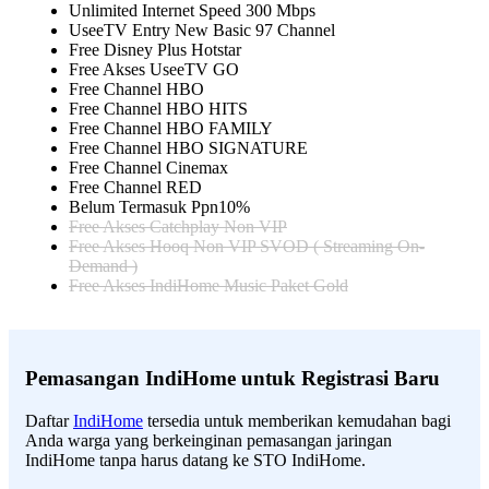
Unlimited Internet Speed 300 Mbps
UseeTV Entry New Basic 97 Channel
Free Disney Plus Hotstar
Free Akses UseeTV GO
Free Channel HBO
Free Channel HBO HITS
Free Channel HBO FAMILY
Free Channel HBO SIGNATURE
Free Channel Cinemax
Free Channel RED
Belum Termasuk Ppn10%
Free Akses Catchplay Non VIP
Free Akses Hooq Non VIP SVOD ( Streaming On-
Demand )
Free Akses IndiHome Music Paket Gold
Pemasangan IndiHome untuk Registrasi Baru
Daftar
IndiHome
tersedia untuk memberikan kemudahan bagi
Anda warga yang berkeinginan pemasangan jaringan
IndiHome tanpa harus datang ke STO IndiHome.