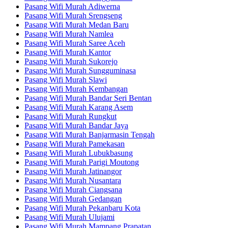
Pasang Wifi Murah Adiwerna
Pasang Wifi Murah Srengseng
Pasang Wifi Murah Medan Baru
Pasang Wifi Murah Namlea
Pasang Wifi Murah Saree Aceh
Pasang Wifi Murah Kantor
Pasang Wifi Murah Sukorejo
Pasang Wifi Murah Sungguminasa
Pasang Wifi Murah Slawi
Pasang Wifi Murah Kembangan
Pasang Wifi Murah Bandar Seri Bentan
Pasang Wifi Murah Karang Asem
Pasang Wifi Murah Rungkut
Pasang Wifi Murah Bandar Jaya
Pasang Wifi Murah Banjarmasin Tengah
Pasang Wifi Murah Pamekasan
Pasang Wifi Murah Lubukbasung
Pasang Wifi Murah Parigi Moutong
Pasang Wifi Murah Jatinangor
Pasang Wifi Murah Nusantara
Pasang Wifi Murah Ciangsana
Pasang Wifi Murah Gedangan
Pasang Wifi Murah Pekanbaru Kota
Pasang Wifi Murah Ulujami
Pasang Wifi Murah Mampang Prapatan