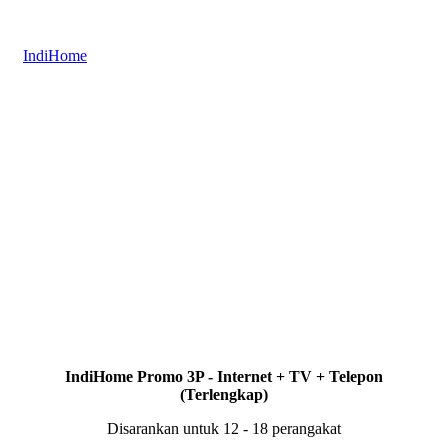
IndiHome
IndiHome Promo 3P - Internet + TV + Telepon
(Terlengkap)
Disarankan untuk 12 - 18 perangakat