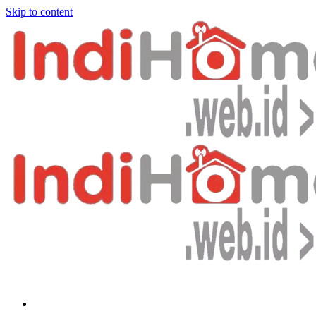
Skip to content
Bagikan artikel ini agar yang lain juga mengetahui apa yang Anda tahu