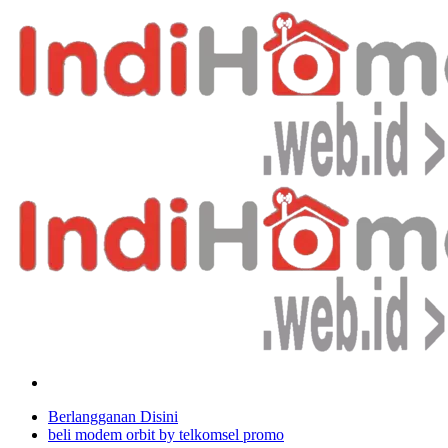
Berlangganan Disini
beli modem orbit by telkomsel promo