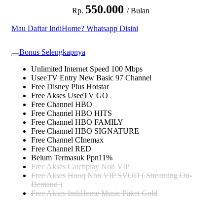
550.000
Rp.
/ Bulan
Mau Daftar IndiHome? Whatsapp Disini
Bonus Selengkapnya
Unlimited Internet Speed 100 Mbps
UseeTV Entry New Basic 97 Channel
Free Disney Plus Hotstar
Free Akses UseeTV GO
Free Channel HBO
Free Channel HBO HITS
Free Channel HBO FAMILY
Free Channel HBO SIGNATURE
Free Channel CInemax
Free Channel RED
Belum Termasuk Ppn11%
Free Akses Catchplay Non VIP
Free Akses Hooq Non VIP SVOD ( Streaming On-
Demand )
Free Akses IndiHome Music Paket Gold