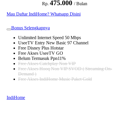
475.000
Rp.
/ Bulan
Mau Daftar IndiHome? Whatsapp Disini
Bonus Selengkapnya
Unlimited Internet Speed 50 Mbps
UseeTV Entry New Basic 97 Channel
Free Disney Plus Hotstar
Free Akses UseeTV GO
Belum Termasuk Ppn11%
Free Akses Catchplay Non VIP
Free Akses Hooq Non VIP SVOD ( Streaming On-
Demand )
Free Akses IndiHome Music Paket Gold
IndiHome