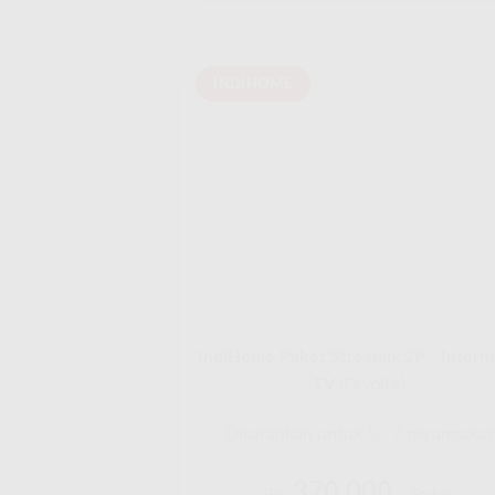
INDIHOME
IndiHome Paket Streamix 2P - Intern
TV (Favoite)
Disarankan untuk 5 - 7 perangakat
370.000