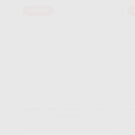
INDIHOME
I
et +
IndiHome Paket Streamix 2P - Internet +
Ind
TV (Favoite)
Disarankan untuk 10 - 12 perangakat
D