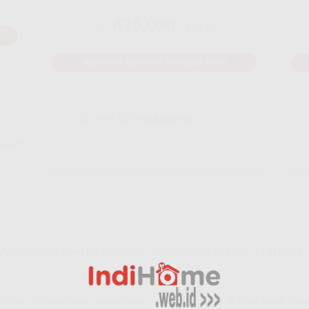
475.000
Rp.
/ Bulan
Mau Daftar IndiHome? Whatsapp Disini
Bonus Selengkapnya
Anda warga yang berkeinginan pemasangan jaringan IndiHome 
e untuk menyediakan akses fiber optik IndiHome di area yang ma