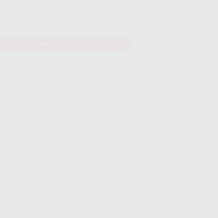
530.000
Rp.
/ Bulan
Mau Daftar IndiHome? Whatsapp Disini
Bonus Selengkapnya
tanpa harus
suk dalam