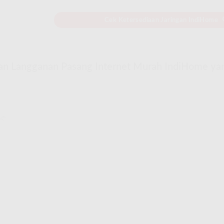
Cek Ketersediaan Jaringan IndiHome
an Langganan Pasang Internet Murah IndiHome ya
me