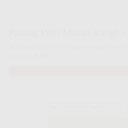
Pasang WiFi Murah Bangli – 
🚀
Pasang WiFi Murah
Bangli sekarang! Nikmati 
IndiHome
🔥 Klik!
PAKET INDIHOME 2P - INTERNET + TV
P