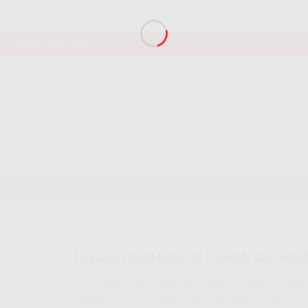
TANYA DULU AJA
.
 Kami untuk pemasangan IndiHome di area Anda, atau tentukan 
ANG INDIHOME SEKARANG
Layanan IndiHome di Daerah dan Sekit
Pastikan jaringan fiber IndiHome tersedia di are
provinsi dan sekitarnya sebelum mendaftar.