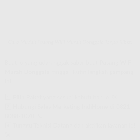
Cara Mudah Pasang WiFi Murah Donggala Tanpa Ribet!
Buat lo yang udah nggak sabar buat
Pasang WiFi
Murah Donggala
, tinggal ikutin langkah gampang
ini:
1️⃣
Pilih Paket
yang sesuai kebutuhan lo. 🎯
2️⃣
Hubungi Sales Marketing IndiHome
di
0821-
8088-1070
. 📞
3️⃣
Tunggu Teknisi Datang
dan aktifkan layanan lo!
🚀