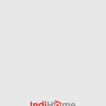
Paket
Gamer 2P 30 Mbps
– Rp 375.000 (
Wifi
100 Ribu Per Bulan
dengan kecepatan
maksimal!)
Paket
Gamer 100 Mbps
– Rp 895.000 (
Paket
Wifi Murah
buat streaming & gaming hardcore)
📌
Buat yang Suka Nonton:
Movie Premium 1P 30Mbps
– Mulai dari Rp
349.000
2P Netflix Internet 50 Mbps
– Rp 460.000,
udah include Netflix Basic &
Wifi Murah
Dibawah 200Rb