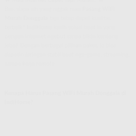
🔥
Mau Internet Cepet Tapi Murah?
🔥
Bro, siapa sih yang nggak mau
Pasang WiFi
Murah Donggala
tapi tetap dapet kualitas
terbaik? IndiHome kasih solusi buat lo yang
pengen internet ngebut tanpa bikin kantong
jebol! Dengan berbagai pilihan paket, lo bisa
dapetin jaringan stabil buat nge-game, streaming,
sampe kerja remote.
Kenapa Harus Pasang WiFi Murah Donggala di
IndiHome?