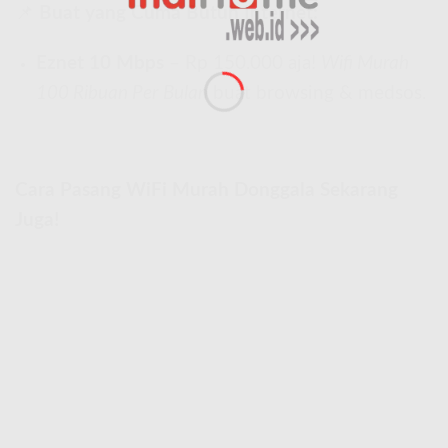
📌
Buat yang Cuma Butuh Internet:
Eznet 10 Mbps
– Rp 150.000 aja!
Wifi Murah
100 Ribuan Per Bulan
buat browsing & medsos.
Cara Pasang WiFi Murah Donggala Sekarang
Juga!