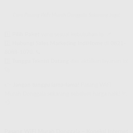
Cara Pasang WiFi Murah Donggala Sekarang Juga!
1️⃣
Pilih Paket
yang sesuai kebutuhan lo. 📌
2️⃣
Hubungi Sales Marketing IndiHome
di
0821-
8088-1070
. 📞
3️⃣
Tunggu Teknisi Datang
dan aktifkan layanan lo!
🚀
👉
Jangan tunggu lama-lama!
Pasang WiFi
Murah Donggala sekarang sebelum harga naik! 🏃
💨
Pasang WiFi Murah Donggala – Koneksi Internet