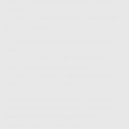
Murah 100 Ribuan Per Bulan
dengan channel
lengkap!)
📌 Internet + UseeTV 100 Mbps –
Rp 485.000
(Internet super kenceng + hiburan nonstop)
🔹
Paket Gamer – Buat Lo yang Suka Main
Game!
📌 Gamer 2P 30 Mbps –
Rp 375.000
(
Wifi 100
Ribu Per Bulan
dengan latensi rendah)
📌 Gamer 2P 100 Mbps –
Rp 895.000
(Paket
spesial buat hardcore gamer!)
Lo bisa pilih paket sesuai kebutuhan lo, tinggal
sesuaikan budget dan aktivitas lo sehari-hari.
Pasang WiFi Murah Donggala
sekarang juga biar
nggak ketinggalan internet cepat!