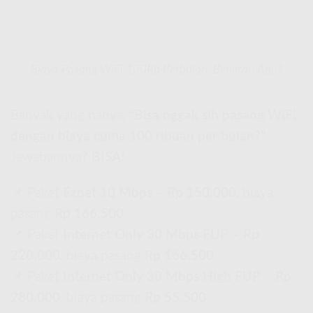
Biaya Pasang WiFi 100Rb Perbulan, Beneran Ada?
Banyak yang nanya,
“Bisa nggak sih pasang WiFi
dengan biaya cuma 100 ribuan per bulan?”
Jawabannya?
BISA!
📌 Paket
Eznet 10 Mbps
–
Rp 150.000
, biaya
pasang
Rp 166.500
📌 Paket
Internet Only 30 Mbps FUP
–
Rp
220.000
, biaya pasang
Rp 166.500
📌 Paket
Internet Only 30 Mbps High FUP
–
Rp
280.000
, biaya pasang
Rp 55.500