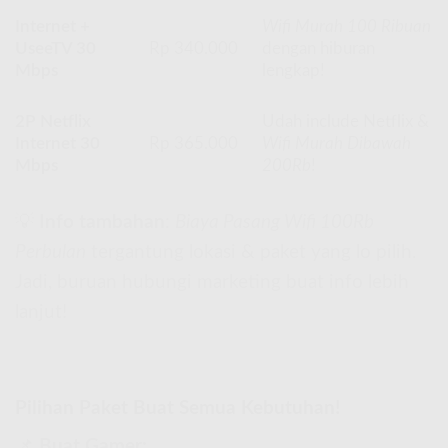
Internet +
Wifi Murah 100 Ribuan
UseeTV 30
Rp 340.000
dengan hiburan
Mbps
lengkap!
2P Netflix
Udah include Netflix &
Internet 30
Rp 365.000
Wifi Murah Dibawah
Mbps
200Rb
!
💡
Info tambahan
:
Biaya Pasang Wifi 100Rb
Perbulan
tergantung lokasi & paket yang lo pilih.
Jadi, buruan hubungi marketing buat info lebih
lanjut!
Pilihan Paket Buat Semua Kebutuhan!
📌
Buat Gamer: