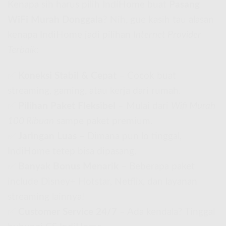
Kenapa sih harus pilih IndiHome buat
Pasang
WiFi Murah Donggala
? Nih, gue kasih tau alasan
kenapa IndiHome jadi pilihan
Internet Provider
Terbaik
:
✅
Koneksi Stabil & Cepat
– Cocok buat
streaming, gaming, atau kerja dari rumah.
✅
Pilihan Paket Fleksibel
– Mulai dari
Wifi Murah
100 Ribuan
sampe paket premium.
✅
Jaringan Luas
– Dimana pun lo tinggal,
IndiHome tetep bisa dipasang.
✅
Banyak Bonus Menarik
– Beberapa paket
include Disney+ Hotstar, Netflix, dan layanan
streaming lainnya!
✅
Customer Service 24/7
– Ada kendala? Tinggal