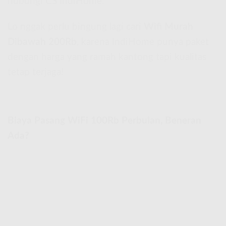
hubungi CS IndiHome.
Lo nggak perlu bingung lagi cari
Wifi Murah
Dibawah 200Rb
, karena IndiHome punya paket
dengan harga yang ramah kantong tapi kualitas
tetap terjaga!
Biaya Pasang WiFi 100Rb Perbulan, Beneran
Ada?