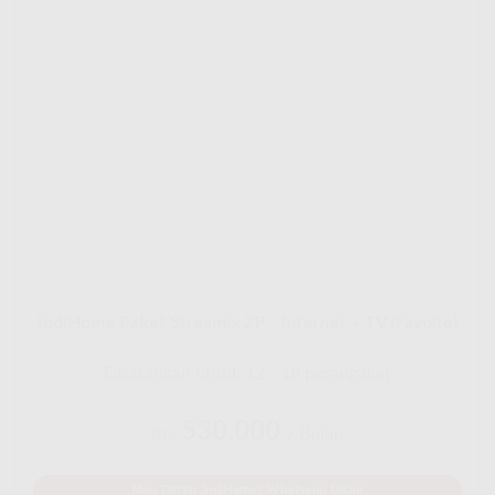
IndiHome Paket Streamix 2P - Internet + TV (Favoite)
Disarankan untuk 12 - 18 perangakat
530.000
Rp.
/ Bulan
Mau Daftar IndiHome? Whatsapp Disini