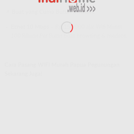
📌
Buat yang Cuma Butuh Internet:
Eznet 10 Mbps
– Rp 150.000 aja!
Wifi Murah
100 Ribuan Per Bulan
buat browsing & medsos.
Cara Pasang WiFi Murah Papua Pegunungan
Sekarang Juga!