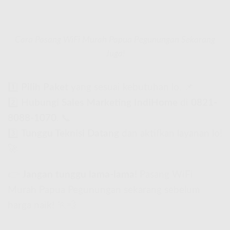
Cara Pasang WiFi Murah Papua Pegunungan Sekarang
Juga!
1️⃣
Pilih Paket
yang sesuai kebutuhan lo. 📌
2️⃣
Hubungi Sales Marketing IndiHome
di
0821-
8088-1070
. 📞
3️⃣
Tunggu Teknisi Datang
dan aktifkan layanan lo!
🚀
👉
Jangan tunggu lama-lama!
Pasang WiFi
Murah Papua Pegunungan sekarang sebelum
harga naik! 🏃💨