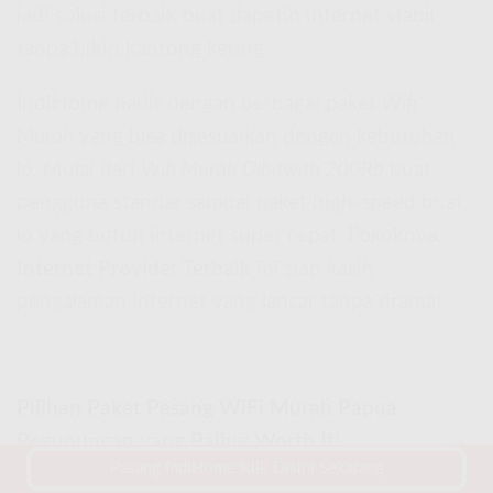
jadi solusi terbaik buat dapetin internet stabil
tanpa bikin kantong kering.
IndiHome hadir dengan berbagai paket
Wifi
Murah
yang bisa disesuaikan dengan kebutuhan
lo. Mulai dari
Wifi Murah Dibawah 200Rb
buat
pengguna standar sampai paket high-speed buat
lo yang butuh internet super cepat. Pokoknya,
Internet Provider Terbaik
ini siap kasih
pengalaman internet yang lancar tanpa drama!
Pilihan Paket Pasang WiFi Murah Papua
Pegunungan yang Paling Worth It!
Pasang IndiHome Klik Disini Sekarang