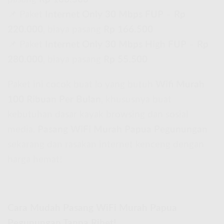
📌 Paket
Internet Only 30 Mbps FUP
–
Rp
220.000
, biaya pasang
Rp 166.500
📌 Paket
Internet Only 30 Mbps High FUP
–
Rp
280.000
, biaya pasang
Rp 55.500
Paket ini cocok buat lo yang butuh
Wifi Murah
100 Ribuan Per Bulan
, khususnya buat
kebutuhan dasar kayak browsing dan sosial
media.
Pasang WiFi Murah Papua Pegunungan
sekarang dan rasakan internet kenceng dengan
harga hemat!
Cara Mudah Pasang WiFi Murah Papua
Pegunungan Tanpa Ribet!