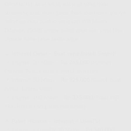
cuma butuh buat kerja, ada juga yang hobi
streaming atau main game. Nah, IndiHome punya
paket lengkap buat lo yang cari
Wifi Murah
Dibawah 200Rb
sampe paket premium yang bisa
dipakai rame-rame sekeluarga!
🔹
Internet Dasar – Buat yang Butuh Simpel!
📌 Internet 30 Mbps –
Rp 265.000
(
Internet
Provider Terbaik
buat kebutuhan dasar)
📌 Internet 50 Mbps –
Rp 325.000
(Cocok buat
rumah tangga kecil)
📌 Internet 100 Mbps –
Rp 375.000
(
Paket Wifi
Murah
buat kecepatan maksimal!)
🔹
Paket Hiburan – Internet + UseeTV!
📌 Internet + UseeTV 30 Mbps –
Rp 340.000
,