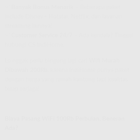
✅
Banyak Bonus Menarik
– Beberapa paket
include Disney+ Hotstar, Netflix, dan layanan
streaming lainnya!
✅
Customer Service 24/7
– Ada kendala? Tinggal
hubungi CS IndiHome.
Lo nggak perlu bingung lagi cari
Wifi Murah
Dibawah 200Rb
, karena IndiHome punya paket
dengan harga yang ramah kantong tapi kualitas
tetap terjaga!
Biaya Pasang WiFi 100Rb Perbulan, Beneran
Ada?