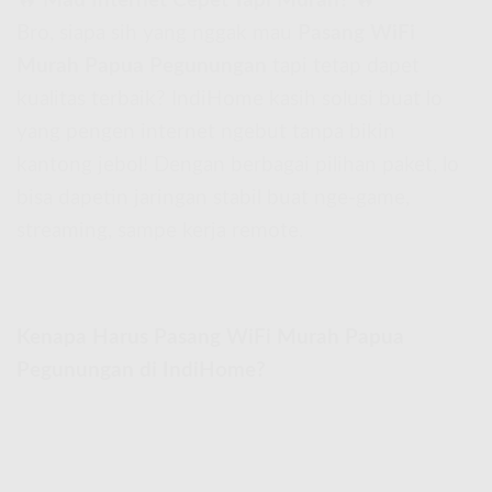
🔥
Mau Internet Cepet Tapi Murah?
🔥
Bro, siapa sih yang nggak mau
Pasang WiFi
Murah Papua Pegunungan
tapi tetap dapet
kualitas terbaik? IndiHome kasih solusi buat lo
yang pengen internet ngebut tanpa bikin
kantong jebol! Dengan berbagai pilihan paket, lo
bisa dapetin jaringan stabil buat nge-game,
streaming, sampe kerja remote.
Kenapa Harus Pasang WiFi Murah Papua
Pegunungan di IndiHome?