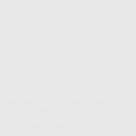
Biaya Pasang WiFi 100Rb Perbulan, Beneran Ada?
Banyak yang nanya,
“Bisa nggak sih pasang WiFi
dengan biaya cuma 100 ribuan per bulan?”
Jawabannya?
BISA!
📌 Paket
Eznet 10 Mbps
–
Rp 150.000
, biaya
pasang
Rp 166.500