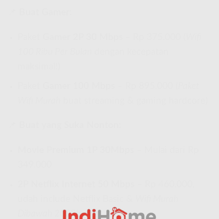
📌
Buat Gamer:
Paket
Gamer 2P 30 Mbps
– Rp 375.000 (
Wifi
100 Ribu Per Bulan
dengan kecepatan
maksimal!)
Paket
Gamer 100 Mbps
– Rp 895.000 (
Paket
Wifi Murah
buat streaming & gaming hardcore)
📌
Buat yang Suka Nonton:
Movie Premium 1P 30Mbps
– Mulai dari Rp
349.000
2P Netflix Internet 50 Mbps
– Rp 460.000,
udah include Netflix Basic &
Wifi Murah
Dibawah 200Rb