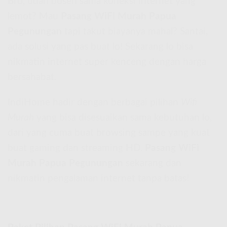
Bro, udah bosen sama koneksi internet yang
lemot? Mau
Pasang WiFi Murah Papua
Pegunungan
tapi takut biayanya mahal? Santai,
ada solusi yang pas buat lo! Sekarang lo bisa
nikmatin internet super kenceng dengan harga
bersahabat.
IndiHome hadir dengan berbagai pilihan
Wifi
Murah
yang bisa disesuaikan sama kebutuhan lo,
dari yang cuma buat browsing sampe yang kuat
buat gaming dan streaming HD.
Pasang WiFi
Murah Papua Pegunungan
sekarang dan
nikmatin pengalaman internet tanpa batas!