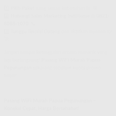
1️⃣
Pilih Paket
yang sesuai kebutuhan lo. 🎯
2️⃣
Hubungi Sales Marketing IndiHome
di
0821-
8088-1070
. 📞
3️⃣
Tunggu Teknisi Datang
dan aktifkan layanan lo!
🚀
Jangan sampai ketinggalan promo menarik yang
lagi berlangsung!
Pasang WiFi Murah Papua
Pegunungan
sekarang sebelum kuota promo
habis!
Pasang WiFi Murah Papua Pegunungan –
Koneksi Cepat, Harga Bersahabat!