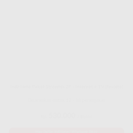
IndiHome Paket Streamix 2P - Internet + TV (Favoite)
Disarankan untuk 12 - 18 perangakat
530.000
Rp.
/ Bulan
Mau Daftar IndiHome? Whatsapp Disini