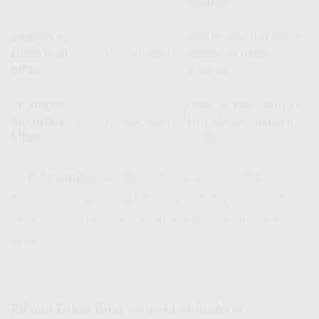
internet
Internet +
Wifi Murah 100 Ribuan
UseeTV 30
Rp 340.000
dengan hiburan
Mbps
lengkap!
2P Netflix
Udah include Netflix &
Internet 30
Rp 365.000
Wifi Murah Dibawah
Mbps
200Rb
!
💡
Info tambahan
:
Biaya Pasang Wifi 100Rb
Perbulan
tergantung lokasi & paket yang lo pilih.
Jadi, buruan hubungi marketing buat info lebih
lanjut!
Pilihan Paket Buat Semua Kebutuhan!