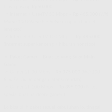
biaya pasang
Rp50.000
📌 Internet + UseeTV 50 Mbps –
Rp 465.000
(
Wifi
Murah 100 Ribuan Per Bulan
dengan channel
lengkap!)
📌 Internet + UseeTV 100 Mbps –
Rp 485.000
(Internet super kenceng + hiburan nonstop)
🔹
Paket Gamer – Buat Lo yang Suka Main
Game!
📌 Gamer 2P 30 Mbps –
Rp 375.000
(
Wifi 100
Ribu Per Bulan
dengan latensi rendah)
📌 Gamer 2P 100 Mbps –
Rp 895.000
(Paket
spesial buat hardcore gamer!)
Lo bisa pilih paket sesuai kebutuhan lo, tinggal