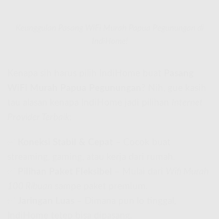
Keunggulan Pasang WiFi Murah Papua Pegunungan di
IndiHome!
Kenapa sih harus pilih IndiHome buat
Pasang
WiFi Murah Papua Pegunungan
? Nih, gue kasih
tau alasan kenapa IndiHome jadi pilihan
Internet
Provider Terbaik
:
✅
Koneksi Stabil & Cepat
– Cocok buat
streaming, gaming, atau kerja dari rumah.
✅
Pilihan Paket Fleksibel
– Mulai dari
Wifi Murah
100 Ribuan
sampe paket premium.
✅
Jaringan Luas
– Dimana pun lo tinggal,
IndiHome tetep bisa dipasang.