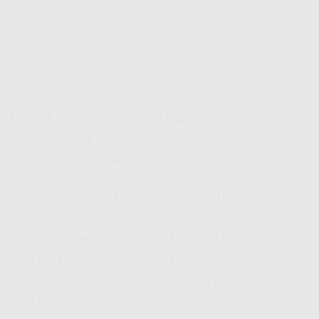
Biaya Pasang WiFi 100Rb Perbulan, Beneran Ada?
Banyak yang nanya,
“Bisa nggak sih pasang WiFi
dengan biaya cuma 100 ribuan per bulan?”
Jawabannya?
BISA!
📌 Paket
Eznet 10 Mbps
–
Rp 150.000
, biaya
pasang
Rp 166.500
📌 Paket
Internet Only 30 Mbps FUP
–
Rp
220.000
, biaya pasang
Rp 166.500
📌 Paket
Internet Only 30 Mbps High FUP
–
Rp
280.000
, biaya pasang
Rp 55.500