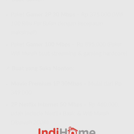
Paket
Gamer 2P 30 Mbps
– Rp 375.000 (
Wifi
100 Ribu Per Bulan
dengan kecepatan
maksimal!)
Paket
Gamer 100 Mbps
– Rp 895.000 (
Paket
Wifi Murah
buat streaming & gaming hardcore)
📌
Buat yang Suka Nonton:
Movie Premium 1P 30Mbps
– Mulai dari Rp
349.000
2P Netflix Internet 50 Mbps
– Rp 460.000,
udah include Netflix Basic &
Wifi Murah
Dibawah 200Rb