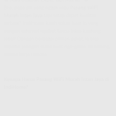
🔥
Mau Internet Cepet Tapi Murah?
🔥
Bro, siapa sih yang nggak mau
Pasang WiFi
Murah Intan Jaya
tapi tetap dapet kualitas
terbaik? IndiHome kasih solusi buat lo yang
pengen internet ngebut tanpa bikin kantong
jebol! Dengan berbagai pilihan paket, lo bisa
dapetin jaringan stabil buat nge-game, streaming,
sampe kerja remote.
Kenapa Harus Pasang WiFi Murah Intan Jaya di
IndiHome?