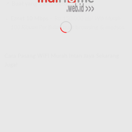
📌
Buat yang Cuma Butuh Internet:
Eznet 10 Mbps
– Rp 150.000 aja!
Wifi Murah
100 Ribuan Per Bulan
buat browsing & medsos.
Cara Pasang WiFi Murah Intan Jaya Sekarang
Juga!