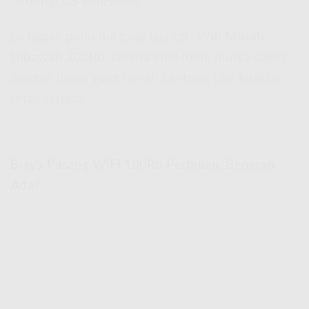
hubungi CS IndiHome.
Lo nggak perlu bingung lagi cari
Wifi Murah
Dibawah 200Rb
, karena IndiHome punya paket
dengan harga yang ramah kantong tapi kualitas
tetap terjaga!
Biaya Pasang WiFi 100Rb Perbulan, Beneran
Ada?