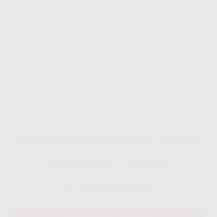
IndiHome Paket Streamix 2P - Internet + TV (Favoite)
Disarankan untuk 12 - 18 perangakat
530.000
Rp.
/ Bulan
Mau Daftar IndiHome? Whatsapp Disini