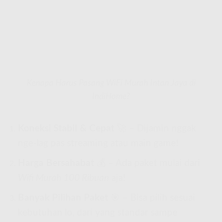
Kenapa Harus Pasang WiFi Murah Intan Jaya di
IndiHome?
Koneksi Stabil & Cepat
🚀 – Dijamin nggak
nge-lag pas streaming atau main game!
Harga Bersahabat
💰 – Ada paket mulai dari
Wifi Murah 100 Ribuan
aja!
Banyak Pilihan Paket
🎯 – Bisa pilih sesuai
kebutuhan lo, dari yang standar sampe