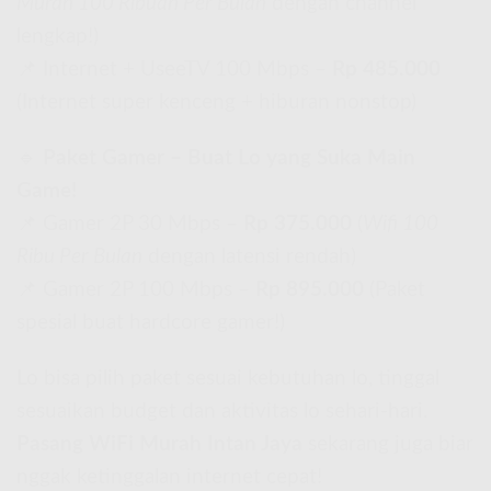
Murah 100 Ribuan Per Bulan
dengan channel
lengkap!)
📌 Internet + UseeTV 100 Mbps –
Rp 485.000
(Internet super kenceng + hiburan nonstop)
🔹
Paket Gamer – Buat Lo yang Suka Main
Game!
📌 Gamer 2P 30 Mbps –
Rp 375.000
(
Wifi 100
Ribu Per Bulan
dengan latensi rendah)
📌 Gamer 2P 100 Mbps –
Rp 895.000
(Paket
spesial buat hardcore gamer!)
Lo bisa pilih paket sesuai kebutuhan lo, tinggal
sesuaikan budget dan aktivitas lo sehari-hari.
Pasang WiFi Murah Intan Jaya
sekarang juga biar
nggak ketinggalan internet cepat!