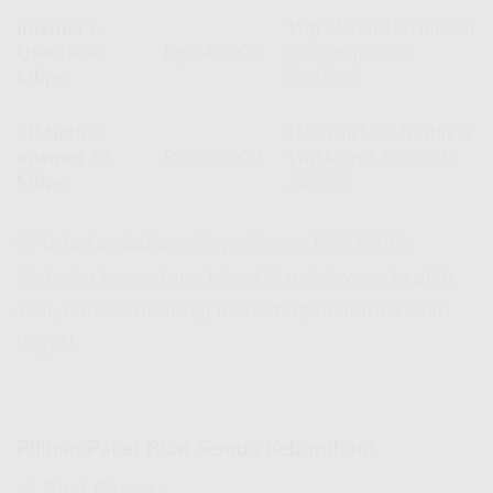
Internet +
Wifi Murah 100 Ribuan
UseeTV 30
Rp 340.000
dengan hiburan
Mbps
lengkap!
2P Netflix
Udah include Netflix &
Internet 30
Rp 365.000
Wifi Murah Dibawah
Mbps
200Rb
!
💡
Info tambahan
:
Biaya Pasang Wifi 100Rb
Perbulan
tergantung lokasi & paket yang lo pilih.
Jadi, buruan hubungi marketing buat info lebih
lanjut!
Pilihan Paket Buat Semua Kebutuhan!
📌
Buat Gamer: