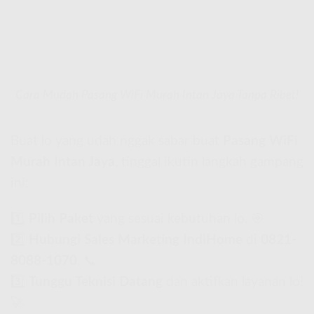
Cara Mudah Pasang WiFi Murah Intan Jaya Tanpa Ribet!
Buat lo yang udah nggak sabar buat
Pasang WiFi
Murah Intan Jaya
, tinggal ikutin langkah gampang
ini:
1️⃣
Pilih Paket
yang sesuai kebutuhan lo. 🎯
2️⃣
Hubungi Sales Marketing IndiHome
di
0821-
8088-1070
. 📞
3️⃣
Tunggu Teknisi Datang
dan aktifkan layanan lo!
🚀