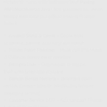
Kenapa sih harus pilih IndiHome buat
Pasang
WiFi Murah Intan Jaya
? Nih, gue kasih tau alasan
kenapa IndiHome jadi pilihan
Internet Provider
Terbaik
:
✅
Koneksi Stabil & Cepat
– Cocok buat
streaming, gaming, atau kerja dari rumah.
✅
Pilihan Paket Fleksibel
– Mulai dari
Wifi Murah
100 Ribuan
sampe paket premium.
✅
Jaringan Luas
– Dimana pun lo tinggal,
IndiHome tetep bisa dipasang.
✅
Banyak Bonus Menarik
– Beberapa paket
include Disney+ Hotstar, Netflix, dan layanan
streaming lainnya!
✅
Customer Service 24/7
– Ada kendala? Tinggal