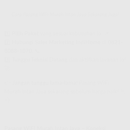
Cara Pasang WiFi Murah Intan Jaya Sekarang Juga!
1️⃣
Pilih Paket
yang sesuai kebutuhan lo. 📌
2️⃣
Hubungi Sales Marketing IndiHome
di
0821-
8088-1070
. 📞
3️⃣
Tunggu Teknisi Datang
dan aktifkan layanan lo!
🚀
👉
Jangan tunggu lama-lama!
Pasang WiFi
Murah Intan Jaya sekarang sebelum harga naik! 🏃
💨
Pasang WiFi Murah Intan Jaya – Koneksi