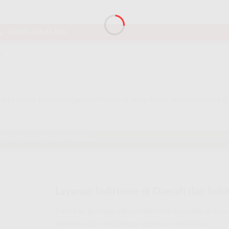
TANYA DULU AJA
.
 Kami untuk pemasangan IndiHome di area Anda, atau tentukan 
ANG INDIHOME SEKARANG
Layanan IndiHome di Daerah dan Sekit
Pastikan jaringan fiber IndiHome tersedia di are
provinsi dan sekitarnya sebelum mendaftar.