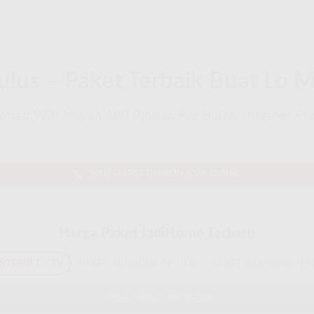
lus – Paket Terbaik Buat Lo M
mati Wifi Murah 100 Ribuan Per Bulan, Internet Prov
MAU DAPAT DISKON KLIK DISINI
Harga Paket IndiHome Terbaru
INTERNET + TV
PAKET INDIHOME 1P JITU
PAKET INDIHOME - IN
PILIH PAKET INDIHOME