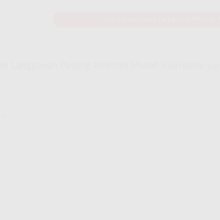
Cek Ketersediaan Jaringan IndiHome
an Langganan Pasang Internet Murah IndiHome ya
me