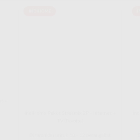
INDIHOME
I
et +
IndiHome Paket Streamix 2P - Internet +
Ind
TV (Favoite)
Disarankan untuk 10 - 12 perangakat
D