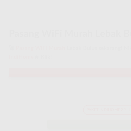
Pasang WiFi Murah Lebak Bu
🚀
Pasang WiFi Murah
Lebak Bulus sekarang! Nik
IndiHome
🔥 Klik!
PAKET INDIHOME 2P - 