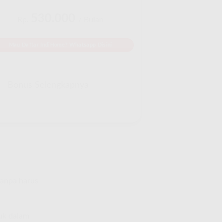
530.000
Rp.
/ Bulan
Mau Daftar IndiHome? Whatsapp Disini
Bonus Selengkapnya
tanpa harus
suk dalam