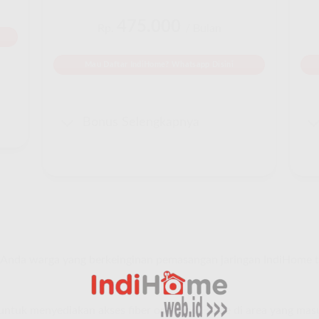
475.000
Rp.
/ Bulan
Mau Daftar IndiHome? Whatsapp Disini
Bonus Selengkapnya
Anda warga yang berkeinginan pemasangan jaringan IndiHome 
e untuk menyediakan akses fiber optik IndiHome di area yang ma