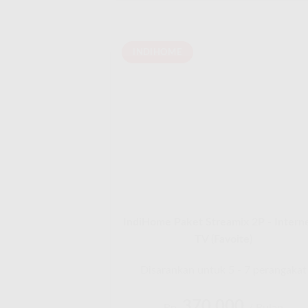
INDIHOME
IndiHome Paket Streamix 2P - Intern
TV (Favoite)
Disarankan untuk 5 - 7 perangakat
370.000