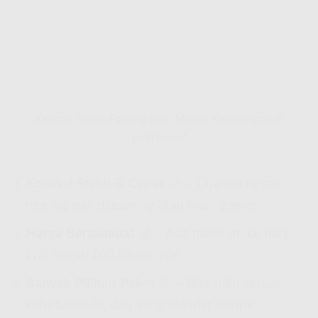
Kenapa Harus Pasang WiFi Murah Kembangan di
IndiHome?
Koneksi Stabil & Cepat
🚀 – Dijamin nggak
nge-lag pas streaming atau main game!
Harga Bersahabat
💰 – Ada paket mulai dari
Wifi Murah 100 Ribuan
aja!
Banyak Pilihan Paket
🎯 – Bisa pilih sesuai
kebutuhan lo, dari yang standar sampe