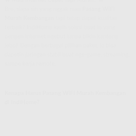
🔥
Mau Internet Cepet Tapi Murah?
🔥
Bro, siapa sih yang nggak mau
Pasang WiFi
Murah Kembangan
tapi tetap dapet kualitas
terbaik? IndiHome kasih solusi buat lo yang
pengen internet ngebut tanpa bikin kantong
jebol! Dengan berbagai pilihan paket, lo bisa
dapetin jaringan stabil buat nge-game, streaming,
sampe kerja remote.
Kenapa Harus Pasang WiFi Murah Kembangan
di IndiHome?