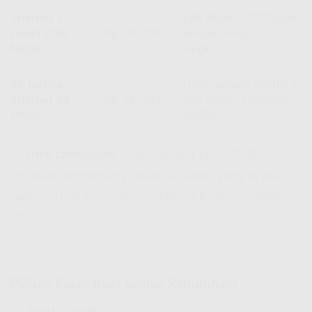
Internet +
Wifi Murah 100 Ribuan
UseeTV 30
Rp 340.000
dengan hiburan
Mbps
lengkap!
2P Netflix
Udah include Netflix &
Internet 30
Rp 365.000
Wifi Murah Dibawah
Mbps
200Rb
!
💡
Info tambahan
:
Biaya Pasang Wifi 100Rb
Perbulan
tergantung lokasi & paket yang lo pilih.
Jadi, buruan hubungi marketing buat info lebih
lanjut!
Pilihan Paket Buat Semua Kebutuhan!
📌
Buat Gamer: