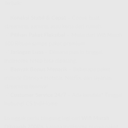
Terbaik
:
✅
Koneksi Stabil & Cepat
– Cocok buat
streaming, gaming, atau kerja dari rumah.
✅
Pilihan Paket Fleksibel
– Mulai dari
Wifi Murah
100 Ribuan
sampe paket premium.
✅
Jaringan Luas
– Dimana pun lo tinggal,
IndiHome tetep bisa dipasang.
✅
Banyak Bonus Menarik
– Beberapa paket
include Disney+ Hotstar, Netflix, dan layanan
streaming lainnya!
✅
Customer Service 24/7
– Ada kendala? Tinggal
hubungi CS IndiHome.
Lo nggak perlu bingung lagi cari
Wifi Murah
Dibawah 200Rb
, karena IndiHome punya paket