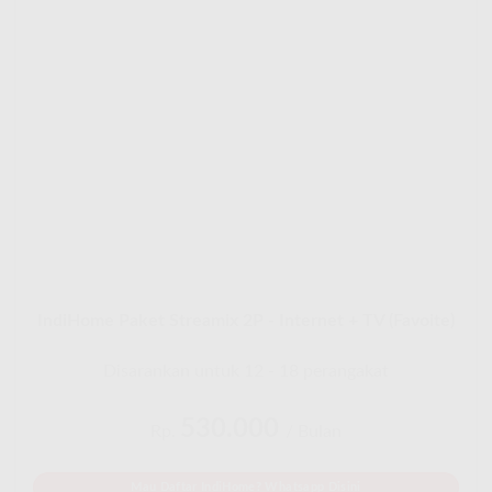
IndiHome Paket Streamix 2P - Internet + TV (Favoite)
Disarankan untuk 12 - 18 perangakat
530.000
Rp.
/ Bulan
Mau Daftar IndiHome? Whatsapp Disini