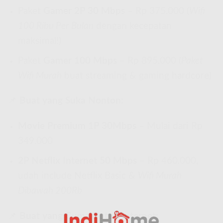
Paket
Gamer 2P 30 Mbps
– Rp 375.000 (
Wifi
100 Ribu Per Bulan
dengan kecepatan
maksimal!)
Paket
Gamer 100 Mbps
– Rp 895.000 (
Paket
Wifi Murah
buat streaming & gaming hardcore)
📌
Buat yang Suka Nonton:
Movie Premium 1P 30Mbps
– Mulai dari Rp
349.000
2P Netflix Internet 50 Mbps
– Rp 460.000,
udah include Netflix Basic &
Wifi Murah
Dibawah 200Rb
📌
Buat yang Cuma Butuh Internet: