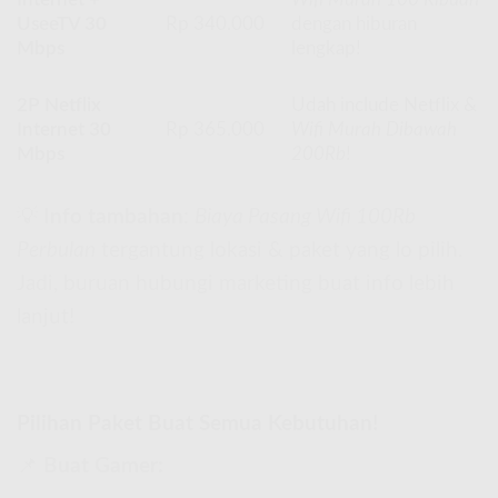
UseeTV 30
Rp 340.000
dengan hiburan
Mbps
lengkap!
2P Netflix
Udah include Netflix &
Internet 30
Rp 365.000
Wifi Murah Dibawah
Mbps
200Rb
!
💡
Info tambahan
:
Biaya Pasang Wifi 100Rb
Perbulan
tergantung lokasi & paket yang lo pilih.
Jadi, buruan hubungi marketing buat info lebih
lanjut!
Pilihan Paket Buat Semua Kebutuhan!
📌
Buat Gamer: