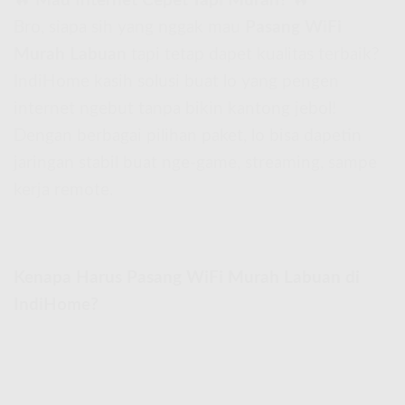
🔥
Mau Internet Cepet Tapi Murah?
🔥
Bro, siapa sih yang nggak mau
Pasang WiFi
Murah Labuan
tapi tetap dapet kualitas terbaik?
IndiHome kasih solusi buat lo yang pengen
internet ngebut tanpa bikin kantong jebol!
Dengan berbagai pilihan paket, lo bisa dapetin
jaringan stabil buat nge-game, streaming, sampe
kerja remote.
Kenapa Harus Pasang WiFi Murah Labuan di
IndiHome?