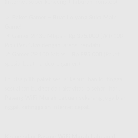
(Internet super kenceng + hiburan nonstop)
🔹
Paket Gamer – Buat Lo yang Suka Main
Game!
📌 Gamer 2P 30 Mbps –
Rp 375.000
(
Wifi 100
Ribu Per Bulan
dengan latensi rendah)
📌 Gamer 2P 100 Mbps –
Rp 895.000
(Paket
spesial buat hardcore gamer!)
Lo bisa pilih paket sesuai kebutuhan lo, tinggal
sesuaikan budget dan aktivitas lo sehari-hari.
Pasang WiFi Murah Labuan
sekarang juga biar
nggak ketinggalan internet cepat!
Keunggulan Pasang WiFi Murah Labuan di