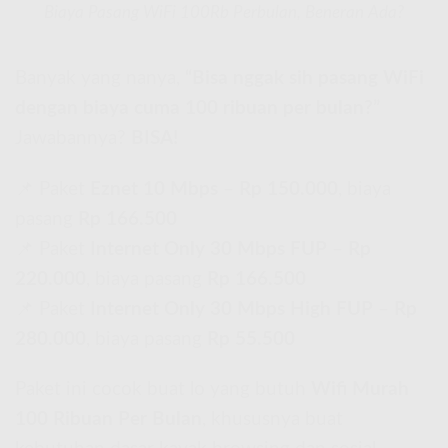
Biaya Pasang WiFi 100Rb Perbulan, Beneran Ada?
Banyak yang nanya,
“Bisa nggak sih pasang WiFi
dengan biaya cuma 100 ribuan per bulan?”
Jawabannya?
BISA!
📌 Paket
Eznet 10 Mbps
–
Rp 150.000
, biaya
pasang
Rp 166.500
📌 Paket
Internet Only 30 Mbps FUP
–
Rp
220.000
, biaya pasang
Rp 166.500
📌 Paket
Internet Only 30 Mbps High FUP
–
Rp
280.000
, biaya pasang
Rp 55.500
Paket ini cocok buat lo yang butuh
Wifi Murah
100 Ribuan Per Bulan
, khususnya buat