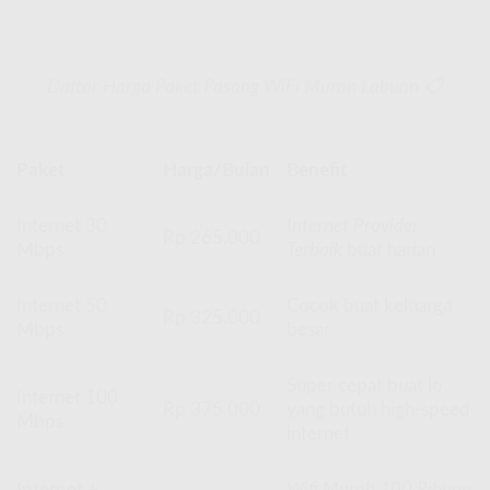
Daftar Harga Paket Pasang WiFi Murah Labuan 📋
Paket
Harga/Bulan
Benefit
Internet 30
Internet Provider
Rp 265.000
Mbps
Terbaik
buat harian
Internet 50
Cocok buat keluarga
Rp 325.000
Mbps
besar
Super cepat buat lo
Internet 100
Rp 375.000
yang butuh high-speed
Mbps
internet
Internet +
Wifi Murah 100 Ribuan