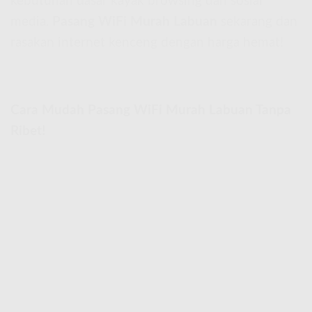
kebutuhan dasar kayak browsing dan sosial
media.
Pasang WiFi Murah Labuan
sekarang dan
rasakan internet kenceng dengan harga hemat!
Cara Mudah Pasang WiFi Murah Labuan Tanpa
Ribet!