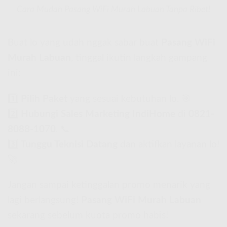
Cara Mudah Pasang WiFi Murah Labuan Tanpa Ribet!
Buat lo yang udah nggak sabar buat
Pasang WiFi
Murah Labuan
, tinggal ikutin langkah gampang
ini:
1️⃣
Pilih Paket
yang sesuai kebutuhan lo. 🎯
2️⃣
Hubungi Sales Marketing IndiHome
di
0821-
8088-1070
. 📞
3️⃣
Tunggu Teknisi Datang
dan aktifkan layanan lo!
🚀
Jangan sampai ketinggalan promo menarik yang
lagi berlangsung!
Pasang WiFi Murah Labuan
sekarang sebelum kuota promo habis!