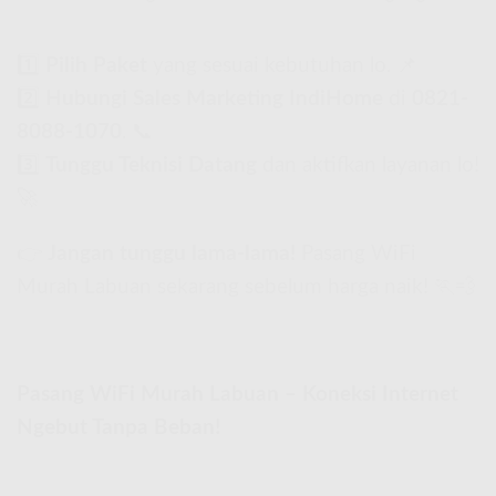
1️⃣
Pilih Paket
yang sesuai kebutuhan lo. 📌
2️⃣
Hubungi Sales Marketing IndiHome
di
0821-
8088-1070
. 📞
3️⃣
Tunggu Teknisi Datang
dan aktifkan layanan lo!
🚀
👉
Jangan tunggu lama-lama!
Pasang WiFi
Murah Labuan sekarang sebelum harga naik! 🏃💨
Pasang WiFi Murah Labuan – Koneksi Internet
Ngebut Tanpa Beban!