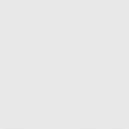
Daftar Harga Paket Pasang WiFi Murah Konawe 📋
Paket
Harga/Bulan
Benefit
Internet 30
Internet Provider
Rp 265.000
Mbps
Terbaik
buat harian
Internet 50
Cocok buat keluarga
Rp 325.000
Mbps
besar
Super cepat buat lo
Internet 100
Rp 375.000
yang butuh high-speed
Mbps
internet
Internet +
Wifi Murah 100 Ribuan