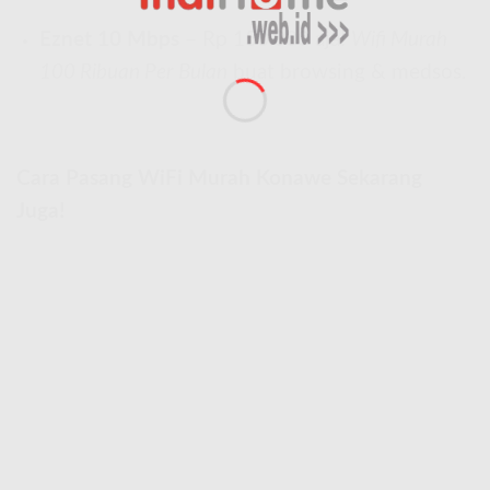
Eznet 10 Mbps
– Rp 150.000 aja!
Wifi Murah
100 Ribuan Per Bulan
buat browsing & medsos.
Cara Pasang WiFi Murah Konawe Sekarang
Juga!