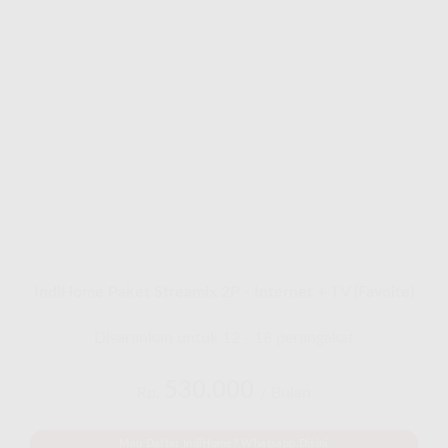
IndiHome Paket Streamix 2P - Internet + TV (Favoite)
Disarankan untuk 12 - 18 perangakat
530.000
Rp.
/ Bulan
Mau Daftar IndiHome? Whatsapp Disini