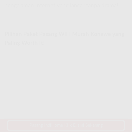
pengalaman internet yang lancar tanpa drama!
Pilihan Paket Pasang WiFi Murah Konawe yang
Paling Worth It!
Pilihan Paket Pasang WiFi Murah Konawe yang Paling
Pasang IndiHome Klik Disini Sekarang