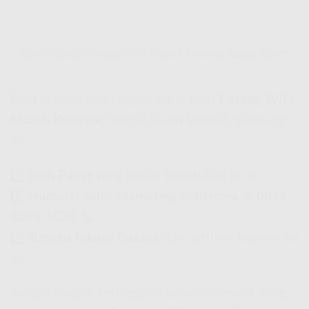
Cara Mudah Pasang WiFi Murah Konawe Tanpa Ribet!
Buat lo yang udah nggak sabar buat
Pasang WiFi
Murah Konawe
, tinggal ikutin langkah gampang
ini:
1️⃣
Pilih Paket
yang sesuai kebutuhan lo. 🎯
2️⃣
Hubungi Sales Marketing IndiHome
di
0821-
8088-1070
. 📞
3️⃣
Tunggu Teknisi Datang
dan aktifkan layanan lo!
🚀
Jangan sampai ketinggalan promo menarik yang