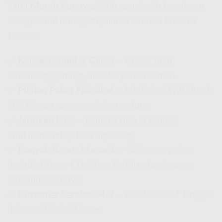
WiFi Murah Konawe
? Nih, gue kasih tau alasan
kenapa IndiHome jadi pilihan
Internet Provider
Terbaik
:
✅
Koneksi Stabil & Cepat
– Cocok buat
streaming, gaming, atau kerja dari rumah.
✅
Pilihan Paket Fleksibel
– Mulai dari
Wifi Murah
100 Ribuan
sampe paket premium.
✅
Jaringan Luas
– Dimana pun lo tinggal,
IndiHome tetep bisa dipasang.
✅
Banyak Bonus Menarik
– Beberapa paket
include Disney+ Hotstar, Netflix, dan layanan
streaming lainnya!
✅
Customer Service 24/7
– Ada kendala? Tinggal
hubungi CS IndiHome.