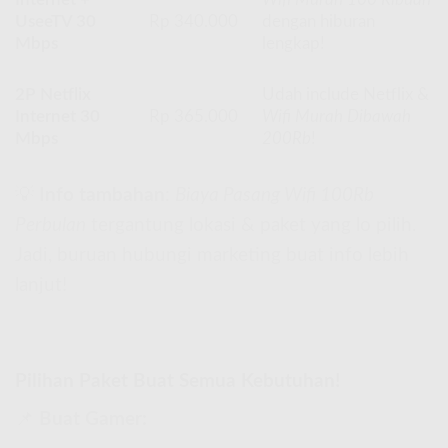
UseeTV 30
Rp 340.000
dengan hiburan
Mbps
lengkap!
2P Netflix
Udah include Netflix &
Internet 30
Rp 365.000
Wifi Murah Dibawah
Mbps
200Rb
!
💡
Info tambahan
:
Biaya Pasang Wifi 100Rb
Perbulan
tergantung lokasi & paket yang lo pilih.
Jadi, buruan hubungi marketing buat info lebih
lanjut!
Pilihan Paket Buat Semua Kebutuhan!
📌
Buat Gamer: