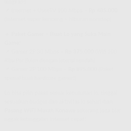
lengkap!)
📌 Internet + UseeTV 100 Mbps –
Rp 485.000
(Internet super kenceng + hiburan nonstop)
🔹
Paket Gamer – Buat Lo yang Suka Main
Game!
📌 Gamer 2P 30 Mbps –
Rp 375.000
(
Wifi 100
Ribu Per Bulan
dengan latensi rendah)
📌 Gamer 2P 100 Mbps –
Rp 895.000
(Paket
spesial buat hardcore gamer!)
Lo bisa pilih paket sesuai kebutuhan lo, tinggal
sesuaikan budget dan aktivitas lo sehari-hari.
Pasang WiFi Murah Konawe
sekarang juga biar
nggak ketinggalan internet cepat!