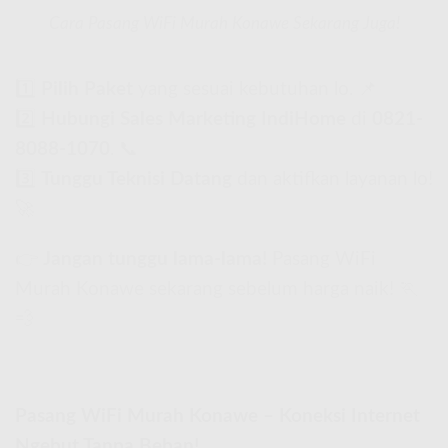
Cara Pasang WiFi Murah Konawe Sekarang Juga!
1️⃣
Pilih Paket
yang sesuai kebutuhan lo. 📌
2️⃣
Hubungi Sales Marketing IndiHome
di
0821-
8088-1070
. 📞
3️⃣
Tunggu Teknisi Datang
dan aktifkan layanan lo!
🚀
👉
Jangan tunggu lama-lama!
Pasang WiFi
Murah Konawe sekarang sebelum harga naik! 🏃
💨
Pasang WiFi Murah Konawe – Koneksi Internet
Ngebut Tanpa Beban!