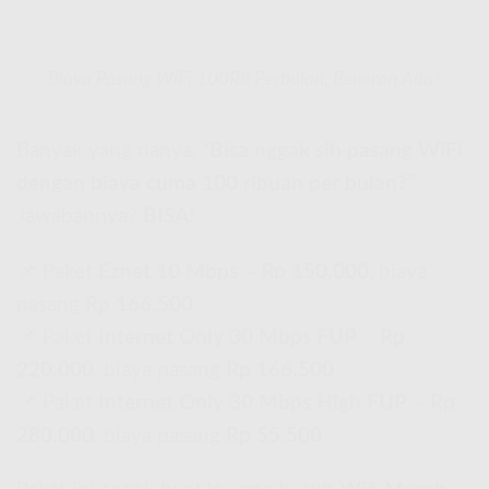
Biaya Pasang WiFi 100Rb Perbulan, Beneran Ada?
Banyak yang nanya,
“Bisa nggak sih pasang WiFi
dengan biaya cuma 100 ribuan per bulan?”
Jawabannya?
BISA!
📌 Paket
Eznet 10 Mbps
–
Rp 150.000
, biaya
pasang
Rp 166.500
📌 Paket
Internet Only 30 Mbps FUP
–
Rp
220.000
, biaya pasang
Rp 166.500
📌 Paket
Internet Only 30 Mbps High FUP
–
Rp
280.000
, biaya pasang
Rp 55.500