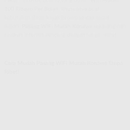
Paket ini cocok buat lo yang butuh
Wifi Murah
100 Ribuan Per Bulan
, khususnya buat
kebutuhan dasar kayak browsing dan sosial
media.
Pasang WiFi Murah Konawe
sekarang dan
rasakan internet kenceng dengan harga hemat!
Cara Mudah Pasang WiFi Murah Konawe Tanpa
Ribet!