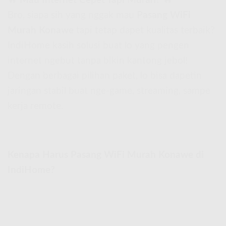
🔥
Mau Internet Cepet Tapi Murah?
🔥
Bro, siapa sih yang nggak mau
Pasang WiFi
Murah Konawe
tapi tetap dapet kualitas terbaik?
IndiHome kasih solusi buat lo yang pengen
internet ngebut tanpa bikin kantong jebol!
Dengan berbagai pilihan paket, lo bisa dapetin
jaringan stabil buat nge-game, streaming, sampe
kerja remote.
Kenapa Harus Pasang WiFi Murah Konawe di
IndiHome?