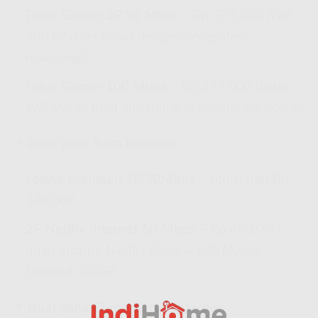
Paket
Gamer 2P 30 Mbps
– Rp 375.000 (
Wifi
100 Ribu Per Bulan
dengan kecepatan
maksimal!)
Paket
Gamer 100 Mbps
– Rp 895.000 (
Paket
Wifi Murah
buat streaming & gaming hardcore)
📌
Buat yang Suka Nonton:
Movie Premium 1P 30Mbps
– Mulai dari Rp
349.000
2P Netflix Internet 50 Mbps
– Rp 460.000,
udah include Netflix Basic &
Wifi Murah
Dibawah 200Rb
📌
Buat yang Cuma Butuh Internet: