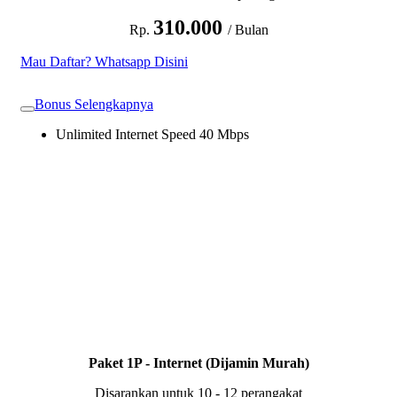
310.000
Rp.
/ Bulan
Mau Daftar? Whatsapp Disini
Bonus Selengkapnya
Unlimited Internet Speed 40 Mbps
Paket 1P - Internet (Dijamin Murah)
Disarankan untuk 10 - 12 perangakat