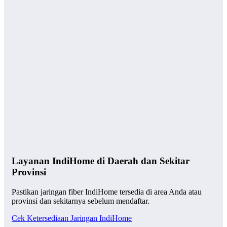
Layanan IndiHome di Daerah dan Sekitar
Provinsi
Pastikan jaringan fiber IndiHome tersedia di area Anda atau
provinsi dan sekitarnya sebelum mendaftar.
Cek Ketersediaan Jaringan IndiHome