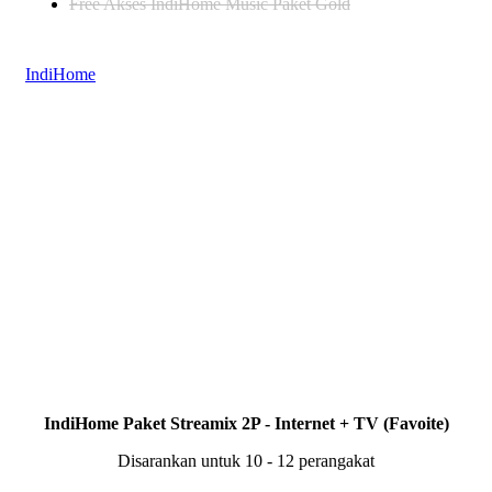
Free Akses IndiHome Music Paket Gold
IndiHome
IndiHome Paket Streamix 2P - Internet + TV (Favoite)
Disarankan untuk 10 - 12 perangakat