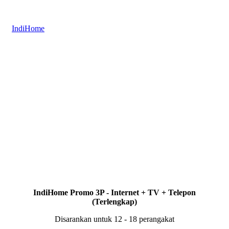
IndiHome
IndiHome Promo 3P - Internet + TV + Telepon
(Terlengkap)
Disarankan untuk 12 - 18 perangakat