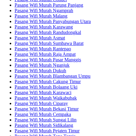
Pasang Wifi Murah Parung Panjang
Pasang Wifi Murah Ngamprah
Pasang Wifi Murah Malang
Pasang Wifi Murah Panyabungan Utara
Pasang Wifi Murah Karawang
Pasang Wifi Murah Randudongkal
Pasang Wifi Murah Asmat
Pasang Wifi Murah Sumbawa Barat
Pasang Wifi Murah Rantepao
Pasang Wifi Murah Raja Ampat
Pasang Wifi Murah Pasar Manggis
Pasang Wifi Murah Nganjuk
Pasang Wifi Murah Dukuh
Pasang Wifi Murah Blambangan Umpu
Pasang Wifi Murah Cakung Timur
Pasang Wifi Murah Bolaang Uki
Pasang Wifi Murah Karawaci
Pasang Wifi Murah Waikabubak
Pasang Wifi Murah Ciparay
Pasang Wifi Murah Bekasi Timur
Pasang Wifi Murah Cempaka
Pasang Wifi Murah Sungai Lilin
Pasang Wifi Murah Sidikalang
Pasang Wifi Murah Pejaten Timur