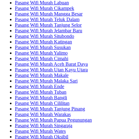
Pasang Wifi Murah Labuan
Pasang Wifi Murah Cikampek
Pasang Wifi Murah Mangga Besar
Pasang Wifi Murah Teluk Dalam
Pasang Wifi Murah Tanjung Selor
Pasang Wifi Murah Jelambar Baru
Pasang Wifi Murah Situbondo
Pasang Wifi Murah Katingan
Pasang Wifi Murah Susukan
Pasang Wifi Murah Yalimo
Pasang Wifi Murah Cimahi
Pasang Wifi Murah Aceh Barat Daya
Pasang Wifi Murah Utan Kayu Utara
Pasang Wifi Murah Makale
Pasang Wifi Murah Malaka Sari
Pasang Wifi Murah Ende
Pasang Wifi Murah Tuban
Pasang Wifi Murah Bangli
Pasang Wifi Murah Cililitan
Pasang Wifi Murah Tanjung Pinang
Pasang Wifi Murah Warakas
Pasang Wifi Murah Papua Pegunungan
Pasang Wifi Murah Singaraja
Pasang Wifi Murah Wates
Pasang Wifi Murah Oksibil