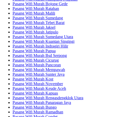
Pasang Wifi Murah Bojong Gede
Pasang Wifi Murah Ratahan
Pasang Wifi Murah Malili
Pasang Wifi Murah Sumedang
Pasang Wifi Murah Tebet Barat
Pasang Wifi Murah Jaksel
Pasang Wifi Murah Jatipulo
Pasang Wifi Murah Sumedang Utara
Pasang Wifi Murah Kuantan Singingi
Pasang Wifi Murah Indragiri Hilir
Pasang Wifi Murah Papua
Pasang Wifi Murah Bsd Serpong
Pasang Wifi Murah Cicurug
Pasang Wifi Murah Pancoran
Pasang Wifi Murah Mempawah
Pasang Wifi Murah Sunter Jaya
Pasang Wifi Murah Kost
Pasang Wifi Murah November
Pasang Wifi Murah Keude Aceh
Pasang Wifi Murah Kapuas
Pasang Wifi Murah Rengasdengklok Utara
Pasang Wifi Murah Panaragan Jaya
Pasang Wifi Murah Bungo
Pasang Wifi Murah Ramadhan
Pasang Wifi Murah Condet