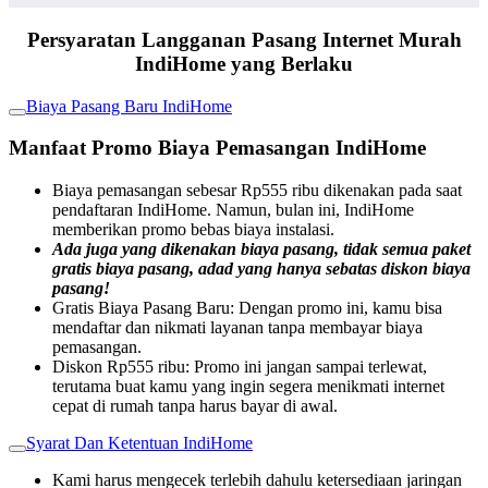
Persyaratan Langganan Pasang Internet Murah
IndiHome yang Berlaku
Biaya Pasang Baru IndiHome
Manfaat Promo Biaya Pemasangan IndiHome
Biaya pemasangan sebesar Rp555 ribu dikenakan pada saat
pendaftaran IndiHome. Namun, bulan ini, IndiHome
memberikan promo bebas biaya instalasi.
Ada juga yang dikenakan biaya pasang, tidak semua paket
gratis biaya pasang, adad yang hanya sebatas diskon biaya
pasang!
Gratis Biaya Pasang Baru: Dengan promo ini, kamu bisa
mendaftar dan nikmati layanan tanpa membayar biaya
pemasangan.
Diskon Rp555 ribu: Promo ini jangan sampai terlewat,
terutama buat kamu yang ingin segera menikmati internet
cepat di rumah tanpa harus bayar di awal.
Syarat Dan Ketentuan IndiHome
Kami harus mengecek terlebih dahulu ketersediaan jaringan