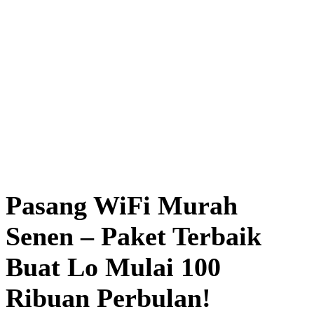
Pasang WiFi Murah
Senen – Paket Terbaik
Buat Lo Mulai 100
Ribuan Perbulan!