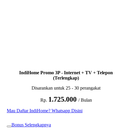
IndiHome Promo 3P - Internet + TV + Telepon
(Terlengkap)
Disarankan untuk 25 - 30 perangakat
1.725.000
Rp.
/ Bulan
Mau Daftar IndiHome? Whatsapp Disini
Bonus Selengkapnya