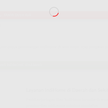
TANYA DULU AJA
.
 Kami untuk pemasangan IndiHome di area Anda, atau tentukan 
ANG INDIHOME SEKARANG
Layanan IndiHome di Daerah dan Sekit
Pastikan jaringan fiber IndiHome tersedia di are
provinsi dan sekitarnya sebelum mendaftar.