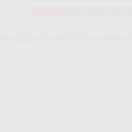
Cek Ketersediaan Jaringan IndiHome
an Langganan Pasang Internet Murah IndiHome ya
me