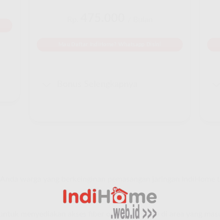
475.000
Rp.
/ Bulan
Mau Daftar IndiHome? Whatsapp Disini
Bonus Selengkapnya
Anda warga yang berkeinginan pemasangan jaringan IndiHome 
e untuk menyediakan akses fiber optik IndiHome di area yang ma