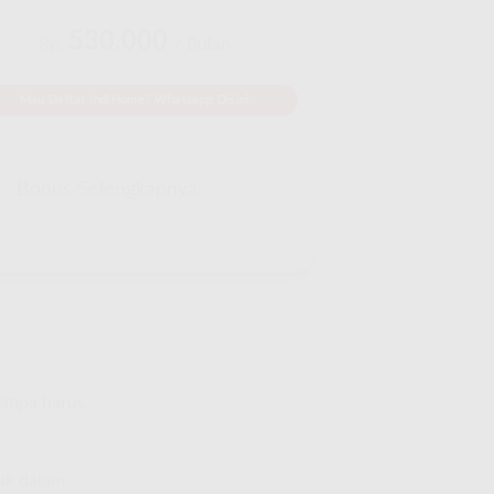
530.000
Rp.
/ Bulan
Mau Daftar IndiHome? Whatsapp Disini
Bonus Selengkapnya
tanpa harus
suk dalam