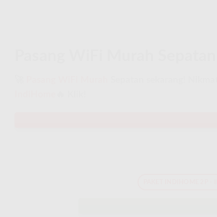
Pasang WiFi Murah Sepatan 
🚀
Pasang WiFi Murah
Sepatan sekarang! Nikmati
IndiHome
🔥 Klik!
PAKET INDIHOME 2P - 