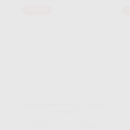
INDIHOME
I
et +
IndiHome Paket Streamix 2P - Internet +
Ind
TV (Favoite)
Disarankan untuk 10 - 12 perangakat
D