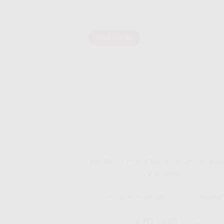
INDIHOME
IndiHome Paket Streamix 2P - Intern
TV (Favoite)
Disarankan untuk 5 - 7 perangakat
370.000